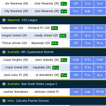
Adelaide Comets Reserves (W)
-
Salisbury Inter Reserves (W)
۱.۱۳
۷.۰۰
۱۱.۰۰
۱۲:۰۰
Campbelltown City Reserves (W)
-
MetroStars Reserves (W)
۷.۰۰
۵.۵۰
۱.۲۲
۱۲:۰۰
Myanmar
U20 League
Yadanarbon U20
-
Chinland FC U20
۱.۱۰
۸.۰۰
۱۲.۰۰
۱۲:۳۰
Yangon United U20
-
Hantharwady United U20
۱.۳۱
۵.۰۰
۷.۰۰
۱۲:۳۰
Thitsar Arman U20
-
Myawady U20
۱.۱۳
۶.۰۰
۱۲.۰۰
۱۲:۳۰
Australia
NPL Queensland Women
Gold Coast Knights (W)
-
Eastern Suburbs (W)
۲.۲۶
۳.۲۰
۲.۷۳
۱۳:۰۰
Gold Coast United (W)
-
Capalaba (W)
۱.۷۷
۳.۸۰
۳.۴۰
۱۳:۰۰
Queensland Lions FC (W)
-
Sunshine Coast Wanderers (W)
۱.۴۸
۴.۰۰
۵.۰۰
۱۴:۰۰
Australia
New South Wales League 2
Mounties Wanderers
-
Bankstown United FC
۱.۰۸
۸.۵۰
۱۳.۲۵
۱۳:۳۰
India
Calcutta Premier Division