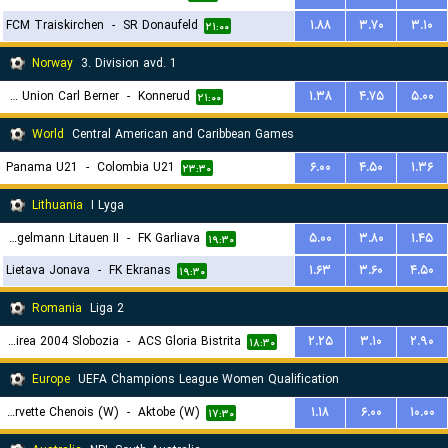
FCM Traiskirchen
-
SR Donaufeld
۱.۸۸
۳.۷۰
۳.۱۰
۲۱:۰۰
Norway
3. Division avd. 1
FK Union Carl Berner
-
Konnerud
۱.۳۸
۴.۷۵
۵.۰۰
۲۱:۰۰
World
Central American and Caribbean Games
Panama U21
-
Colombia U21
۶.۰۰
۴.۵۰
۱.۳۶
۲۳:۳۰
Lithuania
I Lyga
Hegelmann Litauen II
-
FK Garliava
۵.۰۰
۳.۸۰
۱.۴۵
۱۹:۳۰
Lietava Jonava
-
FK Ekranas
۱.۶۳
۳.۶۰
۴.۵۰
۱۹:۳۰
Romania
Liga 2
FC Unirea 2004 Slobozia
-
ACS Gloria Bistrita
۲.۲۵
۳.۱۰
۲.۹۰
۱۸:۳۰
Europe
UEFA Champions League Women Qualification
Servette Chenois (W)
-
Aktobe (W)
۱.۱۸
۶.۰۰
۱۰.۰۰
۱۷:۳۰