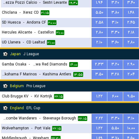
ASD Seravezza Pozzi Calcio
-
Sestri Levante
۱.۹۴
۳.۲۰
۳.۴۰
۱۹:۳۰
Chiclana
-
Xerez CD
۵.۵۰
۳.۸۰
۱.۴۸
۲۱:۱۵
SD Huesca
-
Andorra CF
۲.۵۸
۳.۱۰
۲.۴۵
۲۰:۰۰
Hercules Alicante
-
Castellon
۲.۸۰
۳.۳۰
۲.۱۸
۲۱:۰۰
UD Llanera
-
CD Lealtad
۲.۱۰
۳.۶۰
۲.۸۰
۲۱:۰۰
Japan
J League
Gamba Osaka
-
Urawa Red Diamonds
۲.۳۳
۳.۲۰
۲.۹۰
۱۴:۰۰
Yokohama F Marinos
-
Kashima Antlers
۳.۵۰
۳.۲۸
۲.۰۴
۱۳:۵۵
Belgium
Pro League
Club Brugge KV
-
KV Kortrijk
۱.۲۲
۶.۰۰
۹.۵۰
۲۲:۱۵
England
EFL Cup
Wycombe Wanderers
-
Stevenage Borough
۲.۲۲
۳.۳۰
۳.۱۰
۲۲:۱۵
Wolverhampton
-
Port Vale
۱.۲۲
۵.۵۰
۱۰.۰۰
۲۲:۱۵
Middlesbrough
-
Wrexham
۱.۶۹
۳.۷۰
۴.۵۰
۲۲:۳۰