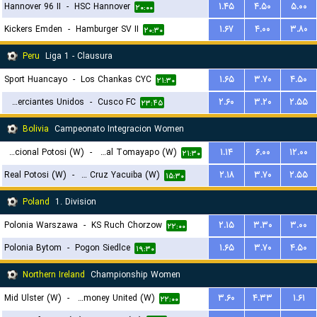
Hannover 96 II
-
HSC Hannover
۱.۴۵
۴.۵۰
۵.۰۰
۲۰:۰۰
Kickers Emden
-
Hamburger SV II
۱.۶۷
۴.۰۰
۳.۸۰
۲۰:۳۰
Peru
Liga 1 - Clausura
Sport Huancayo
-
Los Chankas CYC
۱.۶۵
۳.۷۰
۴.۵۰
۲۱:۳۰
Comerciantes Unidos
-
Cusco FC
۲.۶۰
۳.۲۰
۲.۵۵
۲۳:۴۵
Bolivia
Campeonato Integracion Women
Nacional Potosi (W)
-
Real Tomayapo (W)
۱.۱۴
۶.۰۰
۱۲.۰۰
۲۱:۳۰
Real Potosi (W)
-
Real Santa Cruz Yacuiba (W)
۲.۱۸
۳.۷۰
۲.۵۵
۱۵:۳۰
Poland
1. Division
Polonia Warszawa
-
KS Ruch Chorzow
۲.۱۵
۳.۳۰
۳.۰۰
۲۲:۰۰
Polonia Bytom
-
Pogon Siedlce
۱.۶۵
۳.۷۰
۴.۵۰
۱۹:۳۰
Northern Ireland
Championship Women
Mid Ulster (W)
-
Ballymoney United (W)
۳.۶۰
۴.۳۳
۱.۶۱
۲۲:۰۰