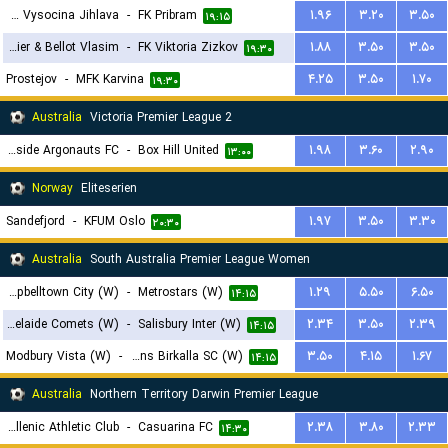
FC Vysocina Jihlava
-
FK Pribram
۱.۹۶
۳.۲۰
۳.۵۰
۱۹:۱۵
FC Sellier & Bellot Vlasim
-
FK Viktoria Zizkov
۱.۸۸
۳.۵۰
۳.۵۰
۱۹:۳۰
Prostejov
-
MFK Karvina
۴.۲۵
۳.۵۰
۱.۷۰
۱۹:۳۰
Australia
Victoria Premier League 2
Bayside Argonauts FC
-
Box Hill United
۱.۹۸
۳.۶۰
۲.۹۰
۱۳:۰۰
Norway
Eliteserien
Sandefjord
-
KFUM Oslo
۱.۹۷
۳.۵۰
۳.۳۰
۲۰:۳۰
Australia
South Australia Premier League Women
Campbelltown City (W)
-
Metrostars (W)
۱.۲۹
۵.۵۰
۶.۵۰
۱۴:۱۵
Adelaide Comets (W)
-
Salisbury Inter (W)
۲.۳۴
۳.۵۰
۲.۳۹
۱۴:۱۵
Modbury Vista (W)
-
West Torrens Birkalla SC (W)
۳.۵۰
۴.۱۵
۱.۶۷
۱۴:۱۵
Australia
Northern Territory Darwin Premier League
Hellenic Athletic Club
-
Casuarina FC
۲.۳۸
۳.۸۰
۲.۳۳
۱۴:۳۰