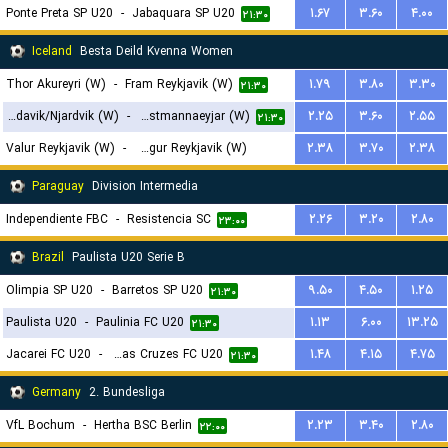
Ponte Preta SP U20
-
Jabaquara SP U20
۱.۶۷
۳.۶۰
۴.۰۰
۲۱:۳۰
Iceland
Besta Deild Kvenna Women
Thor Akureyri (W)
-
Fram Reykjavik (W)
۱.۷۹
۳.۸۰
۳.۳۰
۲۱:۳۰
Grindavik/Njardvik (W)
-
IBV Vestmannaeyjar (W)
۲.۲۵
۳.۶۰
۲.۵۵
۲۱:۳۰
Valur Reykjavik (W)
-
Vikingur Reykjavik (W)
۲.۳۸
۳.۷۰
۲.۳۸
۲۲:۴۵
Paraguay
Division Intermedia
Independiente FBC
-
Resistencia SC
۲.۲۶
۳.۲۰
۲.۸۰
۲۳:۰۰
Brazil
Paulista U20 Serie B
Olimpia SP U20
-
Barretos SP U20
۹.۵۰
۴.۵۰
۱.۲۵
۲۱:۳۰
Paulista U20
-
Paulinia FC U20
۱.۱۳
۶.۰۰
۱۳.۲۵
۲۱:۳۰
Jacarei FC U20
-
Uniao Mogi das Cruzes FC U20
۱.۴۸
۴.۱۵
۴.۷۵
۲۱:۳۰
Germany
2. Bundesliga
VfL Bochum
-
Hertha BSC Berlin
۲.۲۳
۳.۴۰
۲.۸۰
۲۲:۰۰