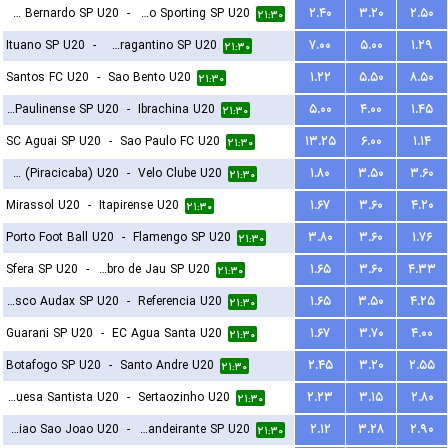
Sao Bernardo SP U20
-
Osasco Sporting SP U20
۲.۴۰
۳.۲۰
۲.۵۰
۲۱:۳۰
Ituano SP U20
-
Red Bull Bragantino SP U20
۷.۰۰
۵.۰۰
۱.۲۹
۲۱:۳۰
Santos FC U20
-
Sao Bento U20
۱.۲۲
۵.۵۰
۸.۵۰
۲۱:۳۰
SC Paulinense SP U20
-
Ibrachina U20
۵.۰۰
۴.۰۰
۱.۴۵
۲۱:۳۰
SC Aguai SP U20
-
Sao Paulo FC U20
۱۳.۲۵
۶.۰۰
۱.۱۴
۲۱:۳۰
XV de Novembro (Piracicaba) U20
-
Velo Clube U20
۱.۸۰
۳.۵۰
۳.۶۰
۲۱:۳۰
Mirassol U20
-
Itapirense U20
۱.۶۷
۳.۶۰
۴.۲۰
۲۱:۳۰
Porto Foot Ball U20
-
Flamengo SP U20
۳.۸۰
۳.۶۰
۱.۷۶
۲۱:۳۰
Sfera SP U20
-
EC XV de Novembro de Jau SP U20
۱.۶۵
۳.۶۰
۴.۳۳
۲۱:۳۰
Gremio Osasco Audax SP U20
-
Referencia U20
۱.۶۵
۳.۵۰
۴.۲۵
۲۱:۳۰
Guarani SP U20
-
EC Agua Santa U20
۱.۶۷
۳.۷۰
۴.۰۰
۲۱:۳۰
Botafogo SP U20
-
Santo Andre U20
۲.۴۵
۳.۲۰
۲.۵۵
۲۱:۳۰
Portuguesa Santista U20
-
Sertaozinho U20
۲.۲۳
۳.۱۵
۲.۸۰
۲۱:۳۰
Uniao Sao Joao U20
-
CA Bandeirante SP U20
۲.۱۲
۳.۲۸
۲.۹۰
۲۱:۳۰