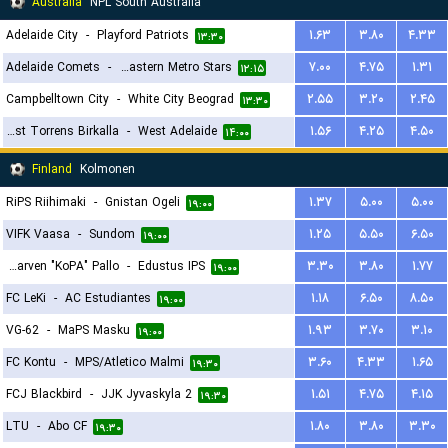
Australia
NPL South Australia
Adelaide City
-
Playford Patriots
۱.۶۳
۳.۸۰
۴.۳۳
۱۳:۳۰
Adelaide Comets
-
North Eastern Metro Stars
۷.۰۰
۴.۷۵
۱.۳۱
۱۲:۱۵
Campbelltown City
-
White City Beograd
۲.۵۵
۳.۲۰
۲.۴۵
۱۳:۳۰
West Torrens Birkalla
-
West Adelaide
۱.۵۶
۴.۲۵
۴.۵۰
۱۴:۰۰
Finland
Kolmonen
RiPS Riihimaki
-
Gnistan Ogeli
۱.۳۷
۵.۰۰
۵.۰۰
۱۹:۰۰
VIFK Vaasa
-
Sundom
۱.۲۵
۵.۵۰
۶.۵۰
۱۹:۰۰
Kotajarven "KoPA" Pallo
-
Edustus IPS
۳.۳۰
۳.۸۰
۱.۷۷
۱۹:۰۰
FC LeKi
-
AC Estudiantes
۱.۱۸
۶.۵۰
۸.۵۰
۱۹:۰۰
VG-62
-
MaPS Masku
۱.۹۳
۳.۷۰
۳.۱۰
۱۹:۰۰
FC Kontu
-
MPS/Atletico Malmi
۳.۶۰
۴.۳۳
۱.۶۵
۱۹:۳۰
FCJ Blackbird
-
JJK Jyvaskyla 2
۱.۵۱
۴.۷۵
۴.۱۵
۱۹:۳۰
LTU
-
Abo CF
۱.۸۰
۳.۸۰
۳.۳۰
۱۹:۳۰