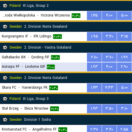
Poland
III Liga, Group 2
Polonia Sroda Wielkopolska
-
Victoria Wrzesnia
۱.۴۵
۴.۰۰
۵.۰۰
۲۰:۳۰
Sweden
2. Division Norra Svealand
Kungsangens IF
-
IFK Lidingo
۱.۹۵
۳.۴۰
۳.۱۵
۲۰:۳۰
Sweden
2. Division - Vastra Gotaland
Galtabacks BK
-
Qviding FIF
۲.۸۰
۳.۷۰
۱.۹۹
۲۰:۳۰
Astorps FF
-
Lindome GIF
۱.۹۳
۴.۰۰
۲.۹۰
۲۱:۰۰
Sweden
2. Division Norra Gotaland
Skara FC
-
Vanersborgs FK
۱.۴۳
۴.۳۳
۵.۰۰
۲۰:۳۰
Poland
III Liga, Group 3
Stal Brzeg
-
Sleza Wroclaw
۱.۹۳
۳.۵۰
۳.۱۰
۱۹:۳۰
Sweden
Division 1 Sodra
Kristianstad FC
-
Angelholms FF
۲.۳۸
۳.۴۰
۲.۵۵
۲۰:۳۰