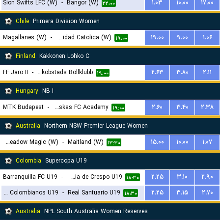
Sion Swifts LFC (W)
-
Bangor (W)
۱.۰۳
۱۰.۰۰
۱۷.۰۰
۲۲:۰۰
Chile
Primera Division Women
Magallanes (W)
-
Universidad Catolica (W)
۱۹.۰۰
۹.۰۰
۱.۰۶
۱۹:۰۰
Finland
Kakkonen Lohko C
FF Jaro II
-
Jakobstads Bollklubb
۲.۶۳
۳.۸۰
۲.۱۱
۱۹:۰۰
Hungary
NB I
MTK Budapest
-
Puskas FC Academy
۲.۶۰
۳.۴۰
۲.۳۸
۱۹:۰۰
Australia
Northern NSW Premier League Women
Broadmeadow Magic (W)
-
Maitland (W)
۱۵.۰۰
۱۰.۰۰
۱.۰۷
۱۳:۳۰
Colombia
Supercopa U19
Barranquilla FC U19
-
Academia de Crespo U19
۲.۲۵
۳.۱۰
۲.۹۰
۱۸:۳۰
Sellos Colombianos U19
-
Real Santuario U19
۲.۲۵
۳.۱۵
۲.۷۰
۱۸:۳۰
Australia
NPL South Australia Women Reserves