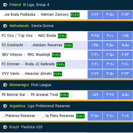
Poland
III Liga, Group 4
MKS Podlasie Biala Podlaska
-
Hetman Zamosc
۲.۲۲
۳.۵۰
۲.۷۳
۲۱:۲۷
Netherlands
Eerste Divisie
FC Oss / Top Oss
-
NAC Breda
۴.۲۵
۴.۰۰
۱.۶۵
۲۱:۳۰
FC Dordrecht
-
Ajax Amsterdam Reserves
۱.۴۵
۴.۵۰
۵.۵۰
۲۱:۳۰
SBV Vitesse
-
RKC Waalwijk
۲.۳۰
۳.۵۰
۲.۶۳
۲۱:۳۰
FC Emmen
-
Roda JC Kerkrade
۲.۲۰
۳.۷۰
۲.۷۰
۲۱:۳۰
VVV Venlo
-
Heracles Almelo
۲.۷۷
۳.۵۰
۲.۲۳
۲۱:۳۰
Montenegro
First League
FK Mornar Bar
-
FK Arsenal Tivat
۱.۵۹
۳.۲۸
۵.۵۰
۲۱:۳۰
Argentina
Liga Profesional Reserves
CA Platense Reserves
-
Estudiantes de la Plata Reserves
۳.۵۰
۲.۸۰
۲.۰۸
۲۱:۳۰
Brazil
Paulista U20