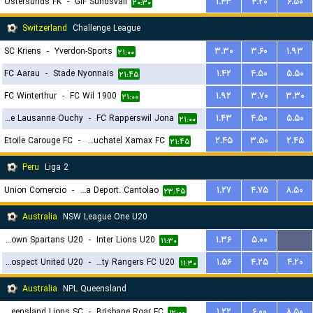
Ostersunds FK
-
GIF Sundsvall
۱.۴۳
۴.۲۰
۶.۵۰
۲۰:۳۰
Switzerland
Challenge League
SC Kriens
-
Yverdon-Sports
۳.۳۰
۳.۶۰
۱.۹۳
۲۱:۰۰
FC Aarau
-
Stade Nyonnais
۱.۴۲
۴.۵۰
۵.۵۰
۲۱:۴۵
FC Winterthur
-
FC Wil 1900
۱.۹۲
۳.۷۰
۳.۳۰
۲۱:۰۰
FC Stade Lausanne Ouchy
-
FC Rapperswil Jona
۱.۴۳
۴.۵۰
۵.۵۰
۲۱:۰۰
Etoile Carouge FC
-
Neuchatel Xamax FC
۲.۴۵
۳.۵۰
۲.۴۵
۲۱:۴۵
Peru
Liga 2
Union Comercio
-
Academia Deport. Cantolao
۱.۲۷
۴.۷۵
۸.۵۰
۲۳:۴۵
Australia
NSW League One U20
Blacktown Spartans U20
-
Inter Lions U20
۱.۳۶
۵.۰۰
...
۱۱:۳۰
Prospect United U20
-
Western City Rangers FC U20
۱.۵۶
۴.۲۵
۴.۲۰
۱۱:۳۰
Australia
NPL Queensland
Queensland Lions SC
-
Brisbane Roar FC
۱.۲۲
۶.۰۰
۸.۵۰