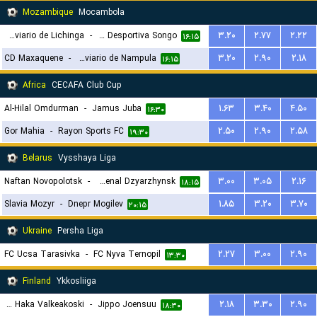
Mozambique
Mocambola
Ferroviario de Lichinga
-
Uniao Desportiva Songo
۳.۲۰
۲.۷۷
۲.۲۲
۱۶:۱۵
CD Maxaquene
-
Clube Ferroviario de Nampula
۳.۲۰
۲.۹۰
۲.۱۸
۱۶:۱۵
Africa
CECAFA Club Cup
Al-Hilal Omdurman
-
Jamus Juba
۱.۶۳
۳.۴۰
۴.۵۰
۱۶:۳۰
Gor Mahia
-
Rayon Sports FC
۲.۵۰
۲.۹۰
۲.۵۸
۱۹:۳۰
Belarus
Vysshaya Liga
Naftan Novopolotsk
-
Arsenal Dzyarzhynsk
۳.۰۰
۳.۰۵
۲.۱۶
۱۸:۱۵
Slavia Mozyr
-
Dnepr Mogilev
۱.۸۵
۳.۲۰
۳.۷۰
۲۰:۱۵
Ukraine
Persha Liga
FC Ucsa Tarasivka
-
FC Nyva Ternopil
۲.۲۷
۳.۰۰
۲.۹۰
۱۳:۳۰
Finland
Ykkosliiga
FC Haka Valkeakoski
-
Jippo Joensuu
۲.۱۸
۳.۳۰
۲.۹۰
۱۸:۳۰