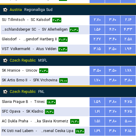
Austria
Regionalliga Sud
SU Tillmitsch
-
SC Kalsdorf
۲.۷۰
۳.۶۰
۲.۱۴
۲۰:۳۰
Deutschlandsberger SC
-
SV Allerheiligen
۱.۵۶
۴.۲۰
۴.۳۳
۲۰:۳۰
Gleisdorf
-
FSC Eggendorf Hartberg II
۲.۲۷
۳.۴۰
۲.۵۸
۲۰:۳۰
VST Volkermarkt
-
Atus Velden
۳.۱۵
۳.۵۰
۱.۹۴
۲۰:۳۰
Czech Republic
MSFL
SK Hranice
-
Unicov
۳.۵۰
۳.۵۰
۱.۷۸
۲۰:۳۰
SK Artis Brno II
-
SFK Vrchovina
۱.۷۰
۳.۸۰
۳.۸۰
۱۹:۰۰
Czech Republic
FNL
Slavia Prague B
-
Trinec
۱.۵۹
۳.۸۰
۴.۷۵
۱۸:۳۰
SFC Opava
-
SK Kladno
۱.۶۱
۳.۷۰
۴.۷۵
۱۹:۳۰
AC Dukla Praha
-
SK Hanacka Slavia Kromeriz
۱.۵۱
۳.۸۰
۵.۰۰
۱۹:۳۰
FK Usti nad Labem
-
Fk Arsenal Ceska Lipa
۱.۶۹
۳.۶۰
۴.۱۵
۱۹:۳۰