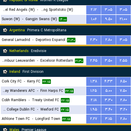
Republic of Korea
Women K League
Incheon Hyundai Steel Red Angels (W)
-
Sejong Sportstoto (W)
۲.۱۲
۳.۰۵
۳.۰۵
Suwon (W)
-
Gangjin Swans (W)
۱.۰۶
۹.۵۰
۲۱.۰۰
۱۳:۳۰
۱۴:۰۰
Argentina
Primera C Metropolitana
General Lamadrid
-
Deportivo Espanol
۲.۳۰
۲.۸۰
۳.۰۵
۲۱:۳۰
Netherlands
Eredivisie
Cambuur Leeuwarden
-
Excelsior Rotterdam
۲.۴۵
۳.۵۰
۲.۵۵
۲۱:۳۰
Ireland
First Division
Cork City FC
-
Kerry FC
۱.۳۸
۴.۳۳
۶.۵۰
۲۲:۱۵
Bray Wanderers AFC
-
Finn Harps FC
۱.۲۵
۵.۰۰
۷.۵۰
۲۲:۱۵
Cobh Ramblers
-
Treaty United FC
۲.۱۸
۳.۳۰
۲.۸۰
۲۲:۱۵
University College Dublin FC
-
Wexford FC
۱.۹۵
۳.۴۰
۳.۲۰
۲۲:۱۵
Athlone Town FC
-
Longford Town
۲.۲۷
۳.۱۵
۲.۸۰
۲۲:۱۵
Wales
Premier League