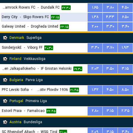
Shamrock Rovers FC
-
Dundalk FC
۱.۶۵
۳.۸۰
۴.۵۰
۲۲:۳۰
Derry City
-
Sligo Rovers FC
۱.۳۸
۴.۳۳
۶.۵۰
۲۲:۱۵
Galway United
-
Drogheda United
۲.۰۰
۳.۳۰
۳.۴۰
۲۲:۱۵
Denmark
Superliga
SonderjyskE
-
Viborg FF
۳.۳۰
۳.۷۰
۱.۹۳
۲۰:۳۰
Finland
Veikkausliiga
Seinajoen Jalkapallokerho
-
IF Gnistan Helsinki
۲.۰۳
۳.۵۰
۳.۱۵
۱۹:۳۰
Bulgaria
Parva Liga
PFC Levski Sofia
-
PFC Lokomotiv Plovdiv 1936
۱.۳۲
۴.۵۰
۸.۵۰
۲۱:۴۵
Portugal
Primeira Liga
Estoril Praia
-
Famalicao
۲.۸۰
۳.۱۵
۲.۳۵
۲۲:۴۵
Austria
Bundesliga
SC Rheindorf Altach
-
WSG Tirol
۲.۰۹
۳.۱۵
۳.۴۰
۲۱:۰۰