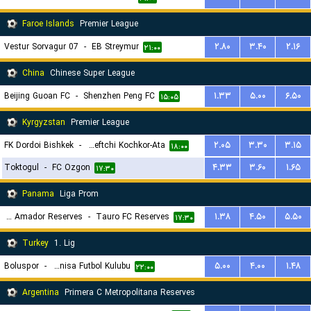
Faroe Islands
Premier League
07 Vestur Sorvagur
-
EB Streymur
۲.۸۰
۳.۴۰
۲.۱۶
۲۱:۰۰
China
Chinese Super League
Beijing Guoan FC
-
Shenzhen Peng FC
۱.۳۳
۵.۰۰
۶.۵۰
۱۵:۰۵
Kyrgyzstan
Premier League
FK Dordoi Bishkek
-
FK Neftchi Kochkor-Ata
۲.۰۵
۳.۳۰
۳.۱۵
۱۸:۰۰
Toktogul
-
FC Ozgon
۴.۳۳
۳.۶۰
۱.۶۵
۱۷:۳۰
Panama
Liga Prom
Plaza Amador Reserves
-
Tauro FC Reserves
۱.۳۸
۴.۵۰
۵.۵۰
۱۷:۳۰
Turkey
1. Lig
Boluspor
-
Manisa Futbol Kulubu
۵.۰۰
۴.۰۰
۱.۴۸
۲۲:۰۰
Argentina
Primera C Metropolitana Reserves