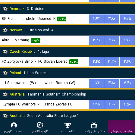
Denmark
3. Division
BK Frem
-
Horsholm-Usserod IK
۱.۶۳
۳.۸۰
۴.۲۵
۲۰:۳۰
Norway
3. Division avd. 4
Akra
-
Varhaug
۳.۲۰
۴.۰۰
۱.۷۶
۲۰:۳۰
Czech Republic
1. Liga
FC Zbrojovka Brno
-
FC Slovan Liberec
۲.۴۵
۳.۳۰
۲.۶۸
۲۰:۳۰
Poland
1 Liga Women
Czarni Sosnowiec II (W)
-
Sportowa Czworka Radom (W)
۱.۷۶
۳.۸۰
۳.۴۰
۱۹:۳۰
Australia
Tasmania Southern Championship
Olympia FC Warriors
-
Clarence Zebras FC II
۱.۲۵
۶.۰۰
۶.۵۰
۱۳:۴۵
Australia
South Australia State League 1
Adelaide Croatia Raiders
-
The Cove FC
۱.۶۷
۴.۰۰
۳.۸۰
۱۳:۳۰
پیش بینی ورزشی
پیش بینی زنده
نتایج زنده
کازینو آنلاین
حساب کاربری