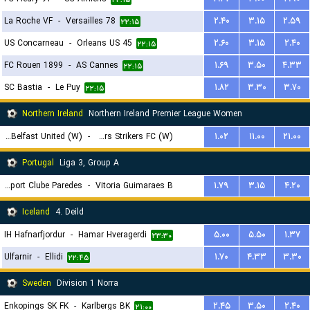
۲۲:۱۵
La Roche VF
-
Versailles 78
۲.۴۰
۳.۱۵
۲.۵۹
۲۲:۱۵
US Concarneau
-
Orleans US 45
۲.۶۰
۳.۱۵
۲.۴۰
۲۲:۱۵
FC Rouen 1899
-
AS Cannes
۱.۶۹
۳.۵۰
۴.۳۳
۲۲:۱۵
SC Bastia
-
Le Puy
۱.۸۲
۳.۳۰
۳.۷۰
۲۲:۱۵
Northern Ireland
Northern Ireland Premier League Women
Glentoran Belfast United (W)
-
Crusaders Strikers FC (W)
۱.۰۲
۱۱.۰۰
۲۱.۰۰
۲۲:۱۵
Portugal
Liga 3, Group A
Uniao Sport Clube Paredes
-
Vitoria Guimaraes B
۱.۷۹
۳.۱۵
۴.۲۰
۲۲:۳۰
Iceland
4. Deild
IH Hafnarfjordur
-
Hamar Hveragerdi
۵.۰۰
۵.۵۰
۱.۳۷
۲۳:۳۰
Ulfarnir
-
Ellidi
۱.۷۰
۴.۳۳
۳.۳۰
۲۲:۴۵
Sweden
Division 1 Norra
Enkopings SK FK
-
Karlbergs BK
۲.۴۵
۳.۵۰
۲.۴۰
۲۱:۰۰