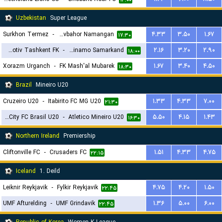
۱۲:۰۰
Uzbekistan
Super League
Surkhon Termez
-
Navbahor Namangan
۴.۳۳
۳.۵۰
۱.۶۷
۱۷:۳۰
Lokomotiv Tashkent FK
-
PFK Dinamo Samarkand
۲.۱۶
۳.۲۰
۲.۹۰
۱۸:۰۰
Xorazm Urganch
-
FK Mash'al Mubarek
۱.۶۷
۳.۴۰
۴.۵۰
۱۸:۳۰
Brazil
Mineiro U20
Cruzeiro U20
-
Itabirito FC MG U20
۱.۳۳
۴.۳۳
۷.۰۰
۲۱:۳۰
Boston City FC Brasil U20
-
Atletico Mineiro U20
۵.۵۰
۴.۱۵
۱.۴۳
۱۶:۳۰
Northern Ireland
Premiership
Cliftonville FC
-
Crusaders FC
۱.۵۱
۴.۳۳
۴.۷۵
۲۲:۱۵
Iceland
1. Deild
Leiknir Reykjavik
-
Fylkir Reykjavik
۴.۷۵
۴.۲۰
۱.۵۰
۲۲:۴۵
UMF Afturelding
-
UMF Grindavik
۱.۳۶
۵.۰۰
۶.۰۰
۲۲:۴۵