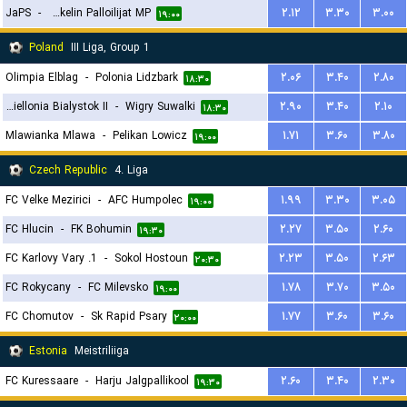
JaPS
-
Mikkelin Palloilijat MP
۲.۱۲
۳.۳۰
۳.۰۰
۱۹:۰۰
Poland
III Liga, Group 1
Olimpia Elblag
-
Polonia Lidzbark
۲.۰۶
۳.۴۰
۲.۸۰
۱۸:۳۰
Jagiellonia Bialystok II
-
Wigry Suwalki
۲.۹۰
۳.۴۰
۲.۱۰
۱۸:۳۰
Mlawianka Mlawa
-
Pelikan Lowicz
۱.۷۱
۳.۶۰
۳.۸۰
۱۹:۰۰
Czech Republic
4. Liga
FC Velke Mezirici
-
AFC Humpolec
۱.۹۹
۳.۳۰
۳.۰۵
۱۹:۰۰
FC Hlucin
-
FK Bohumin
۲.۲۷
۳.۵۰
۲.۶۰
۱۹:۳۰
1. FC Karlovy Vary
-
Sokol Hostoun
۲.۲۳
۳.۵۰
۲.۶۳
۲۰:۳۰
FC Rokycany
-
FC Milevsko
۱.۷۸
۳.۷۰
۳.۵۰
۱۹:۰۰
FC Chomutov
-
Sk Rapid Psary
۱.۷۷
۳.۶۰
۳.۶۰
۲۰:۰۰
Estonia
Meistriliiga
FC Kuressaare
-
Harju Jalgpallikool
۲.۶۰
۳.۴۰
۲.۳۰
۱۹:۳۰