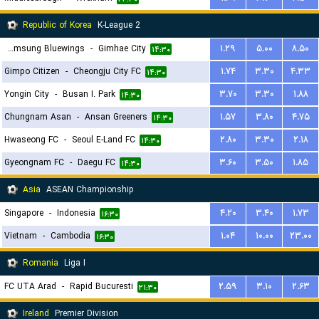
Republic of Korea
K-League 2
Suwon Samsung Bluewings
-
Gimhae City
۱.۲۹
۵.۰۰
۸.۵۰
۱۴:۳۰
Gimpo Citizen
-
Cheongju City FC
۱.۷۴
۳.۳۰
۴.۳۳
۱۴:۳۰
Yongin City
-
Busan I. Park
۳.۷۰
۳.۳۰
۱.۸۸
۱۴:۳۰
Chungnam Asan
-
Ansan Greeners
۱.۵۷
۳.۸۰
۴.۷۵
۱۴:۳۰
Hwaseong FC
-
Seoul E-Land FC
۲.۸۰
۳.۳۰
۲.۱۸
۱۴:۳۰
Gyeongnam FC
-
Daegu FC
۳.۶۰
۳.۵۰
۱.۸۵
۱۴:۳۰
Asia
ASEAN Championship
Singapore
-
Indonesia
۴.۲۰
۳.۴۰
۱.۷۳
۱۶:۳۰
Vietnam
-
Cambodia
۱.۰۴
۱۰.۰۰
۲۳.۰۰
۱۶:۳۰
Romania
Liga I
FC UTA Arad
-
Rapid Bucuresti
۲.۵۹
۳.۱۰
۲.۶۳
۲۱:۳۰
Ireland
Premier Division