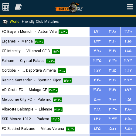
World
Friendly Club Matches
FC Bayern Munich
-
Aston Villa
۱.۹۲
۳.۸۰
۳.۲۰
۱۵:۳۰
Leganes
-
Merida
۱.۷۳
۳.۴۰
۴.۱۵
۲۰:۳۰
CF Intercity
-
Villarreal CF B
۳.۷۰
۳.۴۰
۱.۸۵
۱۱:۳۰
Fulham
-
Crystal Palace
۲.۳۵
۳.۳۰
۲.۷۳
۲۰:۳۰
Cordoba
-
Union Deportiva Almeria
۲.۷۷
۳.۱۵
۲.۲۷
۱۲:۰۰
Racing Santander
-
Sporting Gijon
۲.۲۰
۳.۴۰
۲.۷۳
۱۳:۰۰
AD Ceuta FC
-
Malaga CF
۳.۲۸
۳.۴۰
۱.۹۴
۲۰:۳۰
Melbourne City FC
-
Palermo
۵.۰۰
۴.۰۰
۱.۵۱
۱۴:۳۰
Albacete Balompie
-
Eldense
۲.۱۸
۳.۳۰
۲.۸۰
۲۱:۳۰
SSD Monza 1912
-
Padova
۱.۳۶
۴.۳۳
۶.۵۰
۲۲:۱۵
FC Sudtirol Bolzano
-
Virtus Verona
۱.۲۵
۵.۰۰
۹.۵۰
۱۸:۳۰