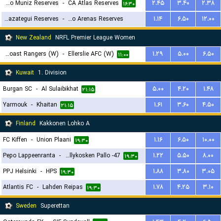
Deportivo Muniz Reserves
-
CA Atlas Reserves
۲.۴۵
۳.۴۰
۲.۳۸
۱۶:۳۰
Berazategui Reserves
-
Victoriano Arenas Reserves
۱.۱۴
۶.۵۰
۱۲.۰۰
۲۰:۳۰
New Zealand
NRFL Premier League Women
West Coast Rangers (W)
-
Ellerslie AFC (W)
۱.۲۹
۵.۰۰
۶.۵۰
۱۱:۰۰
Kuwait
1. Division
Burgan SC
-
Al Sulaibikhat
۵.۰۰
۴.۲۰
۱.۴۸
۲۱:۱۵
Yarmouk
-
Khaitan
۱.۶۱
۳.۶۰
۴.۵۰
۲۱:۱۵
Finland
Kakkonen Lohko A
FC Kiffen
-
Union Plaani
۱.۱۶
۶.۵۰
۱۰.۰۰
۱۹:۳۰
Pepo Lappeenranta
-
Myllykosken Pallo -47
۱.۲۲
۵.۵۰
۸.۰۰
۱۹:۳۰
PPJ Helsinki
-
HPS
۱.۸۸
۳.۸۰
۳.۰۵
۱۹:۳۰
Atlantis FC
-
Lahden Reipas
۱.۷۸
۴.۲۵
۳.۱۰
۱۹:۳۰
Sweden
Superettan