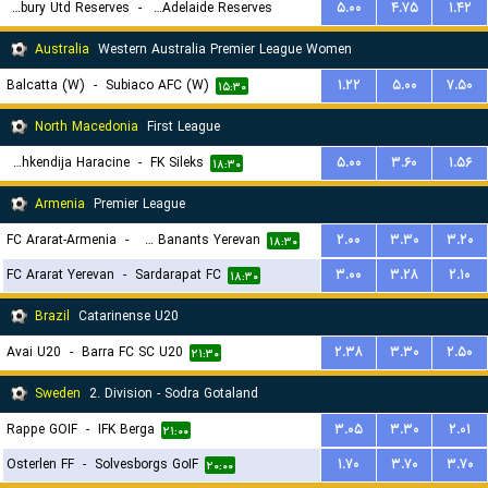
Salisbury Utd Reserves
-
South Adelaide Reserves
۵.۰۰
۴.۷۵
۱.۴۲
۱۴:۳۰
Australia
Western Australia Premier League Women
Balcatta (W)
-
Subiaco AFC (W)
۱.۲۲
۵.۰۰
۷.۵۰
۱۵:۳۰
North Macedonia
First League
KF Shkendija Haracine
-
FK Sileks
۵.۰۰
۳.۶۰
۱.۵۶
۱۸:۳۰
Armenia
Premier League
FC Ararat-Armenia
-
FC Urartu Banants Yerevan
۲.۰۰
۳.۳۰
۳.۲۰
۱۸:۳۰
FC Ararat Yerevan
-
Sardarapat FC
۳.۰۰
۳.۲۸
۲.۱۰
۱۸:۳۰
Brazil
Catarinense U20
Avai U20
-
Barra FC SC U20
۲.۳۸
۳.۳۰
۲.۵۰
۲۱:۳۰
Sweden
2. Division - Sodra Gotaland
Rappe GOIF
-
IFK Berga
۳.۰۵
۳.۳۰
۲.۰۱
۲۱:۰۰
Osterlen FF
-
Solvesborgs GoIF
۱.۷۰
۳.۷۰
۳.۷۰
۲۰:۰۰