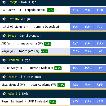
Georgia
Erovnuli Liga
FC Rustavi
-
FC Torpedo Kutaisi
۲.۶۰
۳.۱۰
۲.۴۵
۱۹:۳۰
Germany
3. Liga
SV Waldhof 07 Mannheim
-
TSV Fortuna Dusseldorf
۳.۰۰
۳.۴۰
۲.۱۵
۲۰:۳۰
Sweden
Damallsvenskan
AIK (W)
-
Brommapojkarna (W)
۱.۷۳
۳.۶۰
۳.۸۰
۲۰:۳۰
Vaxjo (W)
-
Rosengard (W)
۳.۳۰
۳.۵۰
۱.۸۸
۲۰:۳۰
Lithuania
II Lyga
FK Panevezys II
-
FK Nevezis Kedainiai
۳.۶۰
۳.۸۰
۱.۶۹
۱۸:۳۰
Sweden
Elitettan Women
Jitex Molndal (W)
-
BK Hacken Academy (W)
۱.۵۷
۴.۰۰
۴.۳۳
۲۰:۳۰
Iceland
3. Deild
Reynir Sandgerdi
-
UMF Tindastoll
۲.۲۷
۳.۸۰
۲.۳۴
۲۱:۳۰