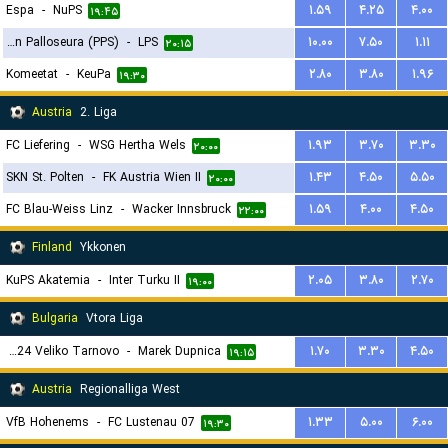
Espa
-
NuPS
۱.۵۹
۴.۲۵
۴.۰۰
۱۹:۴۵
Pakkalan Palloseura (PPS)
-
LPS
۱۰.۰۰
۷.۵۰
۱.۱۱
۲۰:۱۵
Komeetat
-
KeuPa
۲.۸۰
۳.۸۰
۱.۹۶
۱۹:۳۰
Austria
2. Liga
FC Liefering
-
WSG Hertha Wels
۱.۹۳
۳.۷۰
۳.۳۰
۲۰:۰۰
SKN St. Polten
-
FK Austria Wien II
۱.۴۳
۴.۵۰
۵.۵۰
۲۰:۰۰
FC Blau-Weiss Linz
-
Wacker Innsbruck
۱.۵۹
۴.۰۰
۴.۵۰
۲۲:۰۰
Finland
Ykkonen
KuPS Akatemia
-
Inter Turku II
۲.۰۵
۳.۸۰
۲.۷۰
۱۹:۰۰
Bulgaria
Vtora Liga
Etar 1924 Veliko Tarnovo
-
Marek Dupnica
۱.۷۰
۳.۳۰
۴.۵۰
۱۹:۱۵
Austria
Regionalliga West
VfB Hohenems
-
FC Lustenau 07
۱.۳۳
۵.۰۰
۶.۰۰
۱۹:۳۰