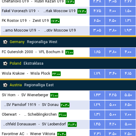
Chertanovo U19
-
Rubin Kazan U19
۲.۳۸
۳.۰۵
۲.۷۷
۱۷:۳۰
Fakel Voronezh U19
-
Spartak Moscow U19
۴.۷۵
۴.۰۰
۱.۵۰
۱۷:۳۰
FK Rostov U19
-
Zenit U19
۶.۵۰
۴.۵۰
۱.۳۱
۱۷:۳۰
Dinamo Moscow U19
-
Lokomotiv Moscow U19
۳.۰۵
۳.۸۰
۱.۹۳
۱۹:۳۰
Germany
Regionalliga West
FC Gutersloh 2000
-
VFL Bochum II
۱.۶۵
۳.۸۰
۴.۰۰
۲۱:۰۰
Poland
Ekstraklasa
Wisla Krakow
-
Wisla Plock
۱.۷۹
۳.۴۰
۴.۱۵
۲۲:۰۰
Austria
Regionalliga East
SV Horn
-
SV Wienerberger
۱.۴۳
۴.۲۵
۵.۵۰
۲۱:۰۰
SC ESV Parndorf 1919
-
SV Donau
۱.۲۹
۵.۰۰
۶.۵۰
۲۰:۳۰
Oberwart
-
USV Scheiblingkirchen
۱.۳۱
۵.۰۰
۷.۰۰
۲۱:۰۰
Marchfeld Donauauen
-
SV Leobendorf
۱.۴۵
۴.۲۰
۵.۰۰
۲۰:۳۰
Favoritner AC
-
Wiener Viktoria
۲.۳۱
۳.۵۰
۲.۵۰
۲۰:۴۰