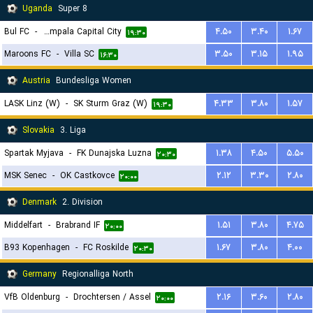
Uganda
Super 8
Bul FC
-
Kampala Capital City
۴.۵۰
۳.۴۰
۱.۶۷
۱۹:۳۰
Maroons FC
-
Villa SC
۳.۵۰
۳.۱۵
۱.۹۵
۱۶:۳۰
Austria
Bundesliga Women
LASK Linz (W)
-
SK Sturm Graz (W)
۴.۳۳
۳.۸۰
۱.۵۷
۱۹:۳۰
Slovakia
3. Liga
Spartak Myjava
-
FK Dunajska Luzna
۱.۳۸
۴.۵۰
۵.۵۰
۲۰:۳۰
MSK Senec
-
OK Castkovce
۲.۱۲
۳.۳۰
۲.۸۰
۲۰:۰۰
Denmark
2. Division
Middelfart
-
Brabrand IF
۱.۵۱
۳.۸۰
۴.۷۵
۲۰:۰۰
B93 Kopenhagen
-
FC Roskilde
۱.۶۷
۳.۸۰
۴.۰۰
۲۰:۳۰
Germany
Regionalliga North
VfB Oldenburg
-
Drochtersen / Assel
۲.۱۶
۳.۶۰
۲.۸۰
۲۰:۰۰