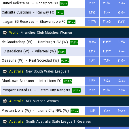
United Kolkata SC
-
Kidderpore SC
۲.۱۲
۳.۵۰
۲.۸۰
۱۳:۰۰
Calcutta Customs
-
Railway FC
۱.۴۵
۴.۰۰
۵.۵۰
۱۳:۰۰
Mohun Bagan SG Reserves
-
Bhawanipore FC
۲.۳۹
۳.۰۵
۲.۷۳
۱۳:۰۰
World
Friendlies Club Matches Women
de Graafschap (W)
-
Hamburger SV (W)
۵.۵۰
۴.۳۳
۱.۳۸
۱۳:۳۰
FC Badalona (W)
-
Villarreal (W)
۱.۳۶
۴.۳۳
۶.۰۰
۲۰:۳۰
Osasuna (W)
-
Real Sociedad (W)
۱.۸۲
۳.۶۰
۳.۵۰
۲۰:۳۰
Australia
New South Wales League 1
Blacktown Spartans
-
Inter Lions FC
۱.۴۲
۴.۵۰
۵.۰۰
۱۳:۴۵
Prospect United FC
-
Western City Rangers
۲.۱۲
۳.۵۰
۲.۶۸
۱۳:۳۰
Australia
NPL Victoria Women
Preston Lions (W)
-
Melbourne City NPL (W)
۱.۱۴
۷.۰۰
۱۰.۰۰
۱۴:۰۰
Australia
South Australia State League 1 Reserves