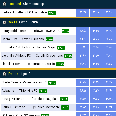
Scotland
Championship
Partick Thistle
-
FC Livingston
۲.۳۱
۳.۱۰
۲.۹۰
۲۲:۰۰
Wales
Cymru South
Pontypridd Town
-
Pontardawe Town A.F.C.
۱.۸۵
۳.۶۰
۳.۴۰
۲۲:۰۰
Caerau Ely
-
Ynyshir Albions
۱.۲۹
۵.۰۰
۷.۰۰
۲۲:۱۵
Afan Lido Port Talbot
-
Llantwit Major
۲.۱۱
۳.۵۰
۲.۸۰
۲۲:۰۰
Caerphilly Athletic FC
-
Cardiff Draconians
۲.۹۰
۳.۶۰
۲.۰۲
۲۲:۱۵
Llanelli Town
-
Trethomas Bluebirds
۲.۸۰
۳.۶۰
۲.۰۵
۲۲:۱۵
France
Ligue 3
Stade Caen
-
Valenciennes FC
۲.۰۵
۳.۲۰
۳.۲۰
۲۲:۱۵
Aubagne
-
Thionville FC
۱.۹۵
۳.۳۰
۳.۴۰
۲۲:۱۵
Bourg-Peronnas
-
FC Villefranche Beaujolais
۲.۰۴
۳.۰۵
۳.۳۰
۲۲:۱۵
Paris 13 Atletico
-
US Quevilly-Rouen Métropole
۳.۰۵
۲.۸۰
۲.۳۴
۲۲:۱۵
FC Fleury 91
-
SC Amiens
۲.۲۷
۳.۰۰
۲.۹۰