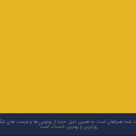
ا همراهان است. به همین دلیل حتما از بونوس ها و فرصت های شگفت ان
روزترین و بهترین خدمات است"