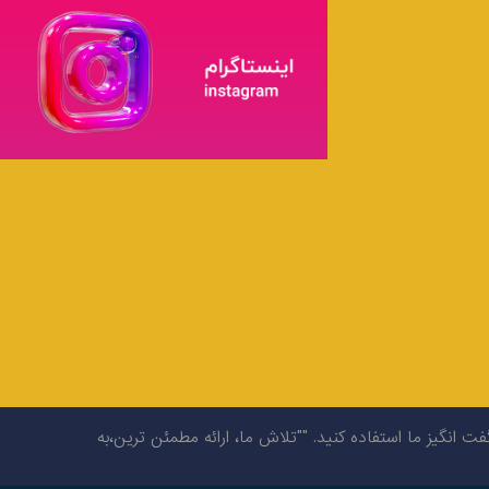
گیز ما استفاده کنید. ""تلاش ما، ارائه مطمئن ترین،به