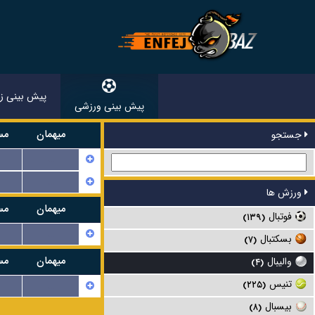
پیش بینی زن
پیش بینی ورزشی
میهمان
مس
جستجو
...
...
ورزش ها
میهمان
مس
فوتبال
(۱۳۹)
...
بسکتبال
(۷)
میهمان
مس
والیبال
(۴)
تنیس
...
(۲۲۵)
بیسبال
(۸)