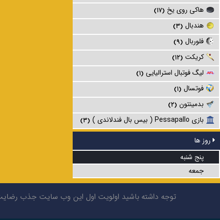
هاکی روی یخ
(۱۷)
هندبال
(۳)
فلوربال
(۹)
کریکت
(۱۲)
لیگ فوتبال استرالیایی
(۱)
فوتسال
(۱)
بدمینتون
(۲)
بازی Pessapallo ( بیس بال فندلاندی )
(۳)
روز ها
پنج شنبه
جمعه
توجه داشته باشید اولویت اول این وب سایت جذب رضایت شم