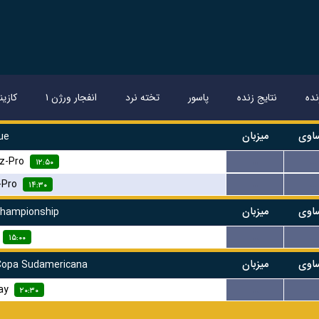
ده
نتایج زنده
پاسور
تخته نرد
انفجار ورژن ۱
کازین
اوی
میزبان
ue
z-Pro
...
...
۱۲:۵۰
-Pro
...
...
۱۴:۳۰
اوی
میزبان
Championship
...
...
۱۵:۰۰
اوی
میزبان
opa Sudamericana
ay
...
...
۲۰:۳۰