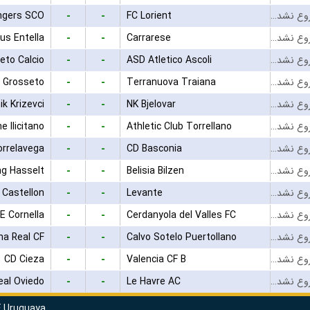
-
-
ngers SCO
FC Lorient
بازی شروع نشده است
-
-
us Entella
Carrarese
بازی شروع نشده است
-
-
eto Calcio
ASD Atletico Ascoli
بازی شروع نشده است
-
-
 Grosseto
Terranuova Traiana
بازی شروع نشده است
-
-
ik Krizevci
NK Bjelovar
بازی شروع نشده است
-
-
e Ilicitano
Athletic Club Torrellano
بازی شروع نشده است
-
-
orrelavega
CD Basconia
بازی شروع نشده است
-
-
ng Hasselt
Belisia Bilzen
بازی شروع نشده است
-
-
Castellon
Levante
بازی شروع نشده است
-
-
E Cornella
Cerdanyola del Valles FC
بازی شروع نشده است
-
-
ha Real CF
Calvo Sotelo Puertollano
بازی شروع نشده است
-
-
CD Cieza
Valencia CF B
بازی شروع نشده است
-
-
eal Oviedo
Le Havre AC
بازی شروع نشده است
F Uruguaya