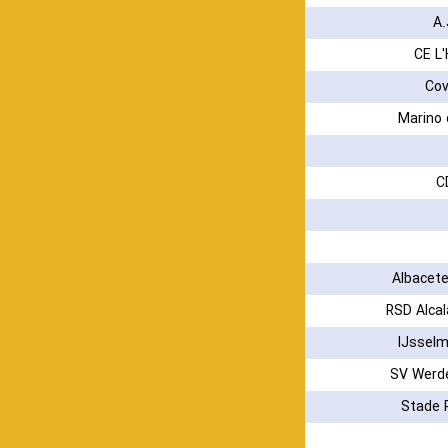
A.
CE L'
Cov
Marino 
C
Albacet
RSD Alca
IJsselm
SV Werd
Stade 