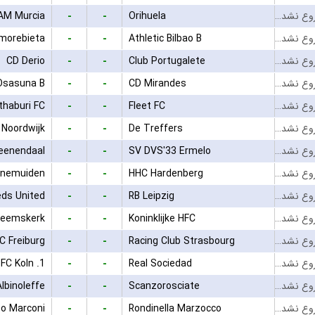
-
-
AM Murcia
Orihuela
بازی شروع نشده است
-
-
morebieta
Athletic Bilbao B
بازی شروع نشده است
-
-
CD Derio
Club Portugalete
بازی شروع نشده است
-
-
Osasuna B
CD Mirandes
بازی شروع نشده است
-
-
thaburi FC
Fleet FC
بازی شروع نشده است
-
-
 Noordwijk
De Treffers
بازی شروع نشده است
-
-
eenendaal
SV DVS'33 Ermelo
بازی شروع نشده است
-
-
enemuiden
HHC Hardenberg
بازی شروع نشده است
-
-
eds United
RB Leipzig
بازی شروع نشده است
-
-
Heemskerk
Koninklijke HFC
بازی شروع نشده است
-
-
C Freiburg
Racing Club Strasbourg
بازی شروع نشده است
-
-
1. FC Koln
Real Sociedad
بازی شروع نشده است
-
-
Albinoleffe
Scanzorosciate
بازی شروع نشده است
-
-
o Marconi
Rondinella Marzocco
بازی شروع نشده است