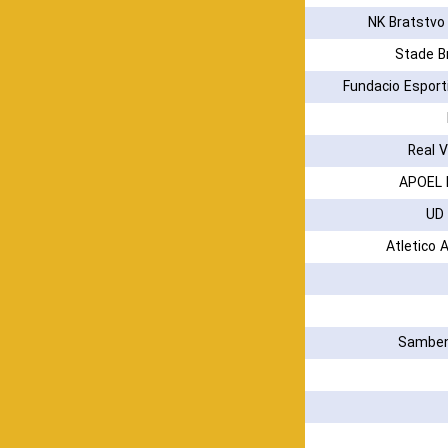
NK Bratstvo
Stade B
Fundacio Espor
Real V
APOEL 
UD 
Atletico 
Samben