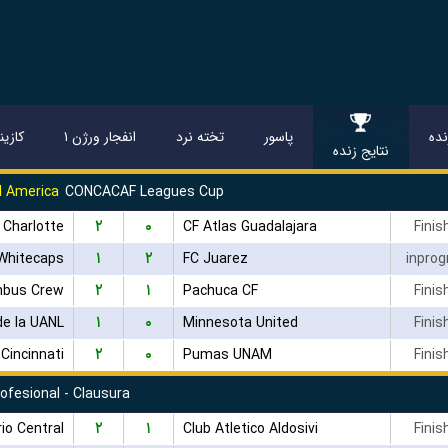
ده
پاسور
تخته نرد
انفجار ورژن ۱
کازین
نتایج زنده
l America
CONCACAF Leagues Cup
۲
۰
Charlotte
CF Atlas Guadalajara
Finis
۱
۲
Whitecaps
FC Juarez
inprog
۲
۱
mbus Crew
Pachuca CF
Finis
۱
۰
de la UANL
Minnesota United
Finis
۲
۰
 Cincinnati
Pumas UNAM
Finis
rofesional - Clausura
۲
۱
io Central
Club Atletico Aldosivi
Finis