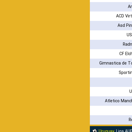
A
ACD Virt
Asd Pin
US
Radn
CF Elch
Gimnastica de T
Sporti
U
Atletico Manc
R
Uruguay
Liga AU