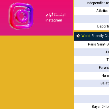
Independiente
Atletic
Deporti
World
Friendly C
Paris Saint-
Ju
T
Feren
Ham
Gala
Bayer 04 