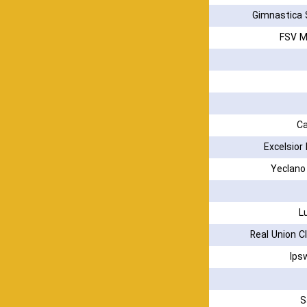
Gimnastica 
Ca
Excelsior
Yeclano
L
Real Union C
Ips
S