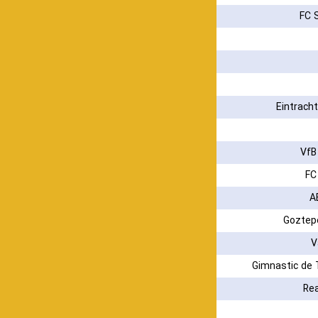
FC 
Eintracht
VfB
FC
A
Goztep
V
Gimnastic de 
Rea