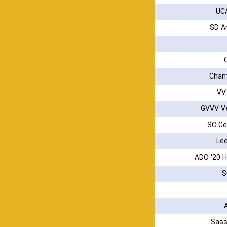
UC
SD A
Chan
VV
GVVV V
SC G
Le
ADO '20 
S
Sass