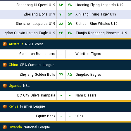
Shandong Hi-Speed U19
۸۳
۷۸
Liaoning Flying Leopards U19
Zhejiang Lions U19
۷۱
۵۷
Xinjiang Flying Tiger U19
Shenzhen Leopards U19
۸۸
۵۹
Sichuan Blue Whales U19
Qingdao Guoxin Haitian Eagle U19
۶۴
۴۸
Tianjin Ronggang Pioneers U19
Australia
NBL1 West
Geraldton Buccaneers
-
-
Willetton Tigers
China
CBA Summer League
Zhejiang Golden Bulls
۷۷
۸۵
Qingdao Eagles
Uganda
NBL
BC City Oilers Kampala
-
-
Nam Blazers
Kenya
Premier League
Equity Bank
-
-
Ulinzi
Rwanda
National League