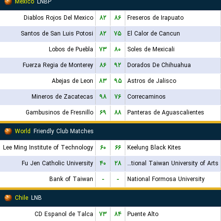
Mexico
LNBP
Diablos Rojos Del Mexico
۸۲
۸۶
Freseros de Irapuato
Santos de San Luis Potosi
۸۲
۷۵
El Calor de Cancun
Lobos de Puebla
۷۳
۸۰
Soles de Mexicali
Fuerza Regia de Monterey
۸۶
۹۲
Dorados De Chihuahua
Abejas de Leon
۸۳
۹۵
Astros de Jalisco
Mineros de Zacatecas
۹۸
۷۶
Correcaminos
Gambusinos de Fresnillo
۶۹
۸۸
Panteras de Aguascalientes
World
Friendly Club Matches
Lee Ming Institute of Technology
۶۰
۶۶
Keelung Black Kites
Fu Jen Catholic University
۴۰
۲۸
National Taiwan University of Arts
Bank of Taiwan
-
-
National Formosa University
Chile
LNB
CD Espanol de Talca
۷۳
۸۴
Puente Alto