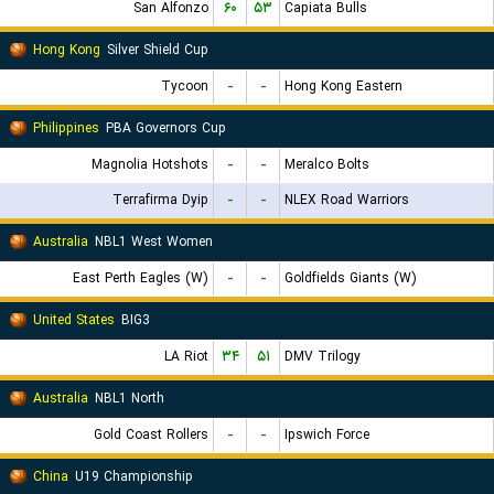
San Alfonzo
۶۰
۵۳
Capiata Bulls
Hong Kong
Silver Shield Cup
Tycoon
-
-
Hong Kong Eastern
Philippines
PBA Governors Cup
Magnolia Hotshots
-
-
Meralco Bolts
Terrafirma Dyip
-
-
NLEX Road Warriors
Australia
NBL1 West Women
East Perth Eagles (W)
-
-
Goldfields Giants (W)
United States
BIG3
LA Riot
۳۴
۵۱
DMV Trilogy
Australia
NBL1 North
Gold Coast Rollers
-
-
Ipswich Force
China
U19 Championship