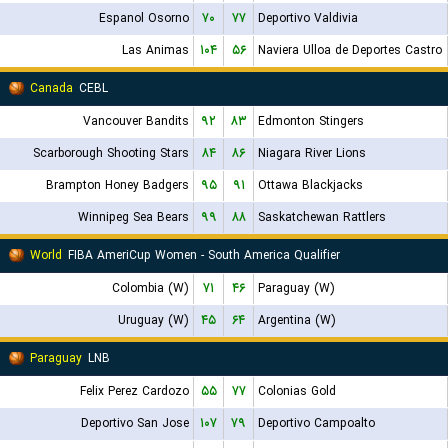
Espanol Osorno
۷۰
۷۷
Deportivo Valdivia
Las Animas
۱۰۴
۵۶
Naviera Ulloa de Deportes Castro
Canada
CEBL
Vancouver Bandits
۹۲
۸۳
Edmonton Stingers
Scarborough Shooting Stars
۸۴
۸۶
Niagara River Lions
Brampton Honey Badgers
۹۵
۹۱
Ottawa Blackjacks
Winnipeg Sea Bears
۹۹
۸۸
Saskatchewan Rattlers
World
FIBA AmeriCup Women - South America Qualifier
Colombia (W)
۷۱
۴۶
Paraguay (W)
Uruguay (W)
۴۵
۶۴
Argentina (W)
Paraguay
LNB
Felix Perez Cardozo
۵۵
۷۷
Colonias Gold
Deportivo San Jose
۱۰۷
۷۹
Deportivo Campoalto