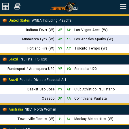
United States
WNBA Including Playoffs
Indiana Fever (W)
۸۴
۸۶
Las Vegas Aces (W)
Minnesota Lynx (W)
۸۲
۸۹
Los Angeles Sparks (W)
Portland Fire (W)
۹۷
۸۳
Toronto Tempo (W)
Brazil
Paulista FPB U20
Fundesport / Araraquara U20
۷۴
۶۵
Sorocaba U20
Brazil
Paulista Divisao Especial A-1
Basket Sao Jose
۷۹
۸۴
Club Athletico Paulistano
Osasco
۶۷
۹۹
Corinthians Paulista
Australia
NBL1 North Women
Townsville Flames (W)
۶۱
۸۰
Mackay Meteorettes (W)