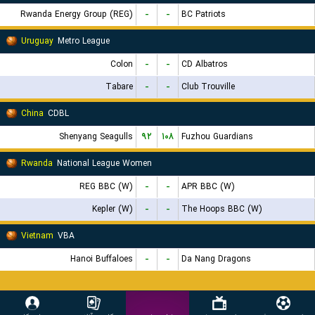
Rwanda Energy Group (REG)
-
-
BC Patriots
Uruguay
Metro League
Colon
-
-
CD Albatros
Tabare
-
-
Club Trouville
China
CDBL
Shenyang Seagulls
۹۲
۱۰۸
Fuzhou Guardians
Rwanda
National League Women
REG BBC (W)
-
-
APR BBC (W)
Kepler (W)
-
-
The Hoops BBC (W)
Vietnam
VBA
Hanoi Buffaloes
-
-
Da Nang Dragons