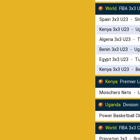
World
FIBA 3x3 
Spain 3x3 U23
-
Sl
Kenya 3x3 U23
-
U
Algeria 3x3 U23
-
T
Benin 3x3 U23
-
Ug
Egypt 3x3 U23
-
Tu
Kenya 3x3 U23
-
Be
Kenya
Premier 
Moischers Nets
-
U
Uganda
Division
Power Basketball C
World
FIBA 3x3 C
Princeton 3x3
-
Br