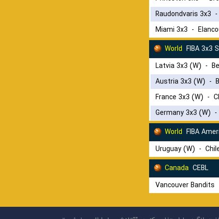
Raudondvaris 3x3
Miami 3x3
-
Elanco
World
FIBA 3x3 
Latvia 3x3 (W)
-
Be
Austria 3x3 (W)
-
France 3x3 (W)
-
C
Germany 3x3 (W)
World
FIBA Ameri
Uruguay (W)
-
Chil
Canada
CEBL
Vancouver Bandits