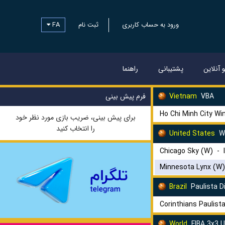
FA
ثبت نام
ورود به حساب کاربری
و آنلاین
پشتیبانی
راهنما
فرم پیش بینی
Vietnam
VBA
Ho Chi Minh City Wi
برای پیش بینی، ضریب بازی مورد نظر خود
را انتخاب کنید
United States
WN
Chicago Sky (W)
-
Minnesota Lynx (W)
Brazil
Paulista D
Corinthians Paulist
World
FIBA 3x3 