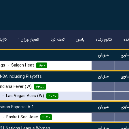
ده
نتایج زنده
پاسور
تخته نرد
انفجار ورژن ۱
کازین
اوی
میزبان
ngs
-
Saigon Heat
...
...
۱۶:۰۰
اوی
میزبان
BA Including Playoffs
Indiana Fever (W)
...
...
۲۳:۰۰
-
Las Vegas Aces (W)
...
...
۲۰:۳۰
اوی
میزبان
ivisao Especial A-1
a
-
Basket Sao Jose
...
...
۲۱:۳۰
اوی
میزبان
U21 Nations League Women