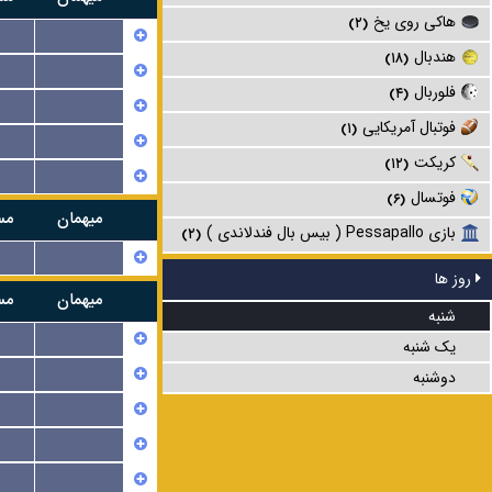
هاکی روی یخ
(۲)
...
هندبال
(۱۸)
...
فلوربال
(۴)
...
فوتبال آمریکایی
(۱)
...
کریکت
(۱۲)
...
فوتسال
(۶)
میهمان
مس
بازی Pessapallo ( بیس بال فندلاندی )
(۲)
...
روز ها
میهمان
مس
شنبه
...
یک شنبه
...
دوشنبه
...
...
...