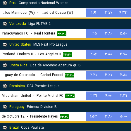
Peru
Campeonato Nacional Women
Carlos Mannucci (W)
-
Universidad San Antonio Abad del Cusco (W)
۱.۶۱
۳.۷۰
۴.۳۳
۲۳:۴۵
Venezuela
Liga FUTVE 2
Yaracuyanos FC
-
Real Frontera
۱.۴۵
۳.۸۰
۵.۵۰
۲۳:۳۰
United States
MLS Next Pro League
Portland Timbers II
-
Los Angeles II
۲.۰۶
۳.۵۰
۲.۹۰
۲۳:۳۰
Costa Rica
Liga de Ascenso Apertura gr. B
CS Uruguay de Coronado
-
Cariari Pococi
۲.۲۰
۳.۲۰
۲.۸۰
۲۳:۳۰
Dominica
DFA Premier League
Middleham United
-
Pointe Michel FC
۲.۳۱
۴.۰۰
۲.۳۱
۲۳:۳۰
Paraguay
Primera Division B
12 de Octubre
-
Presidente Hayes
۱.۵۳
۳.۸۰
۵.۰۰
۲۳:۳۰
Brazil
Copa Paulista