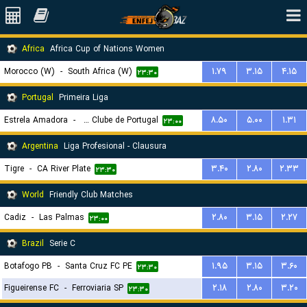
Africa
Africa Cup of Nations Women
Morocco (W)
-
South Africa (W)
۱.۷۹
۳.۱۵
۴.۱۵
۲۳:۳۰
Portugal
Primeira Liga
Estrela Amadora
-
Sporting Clube de Portugal
۸.۵۰
۵.۰۰
۱.۳۱
۲۳:۰۰
Argentina
Liga Profesional - Clausura
Tigre
-
CA River Plate
۳.۴۰
۲.۸۰
۲.۳۳
۲۳:۳۰
World
Friendly Club Matches
Cadiz
-
Las Palmas
۲.۸۰
۳.۱۵
۲.۲۷
۲۳:۰۰
Brazil
Serie C
Botafogo PB
-
Santa Cruz FC PE
۱.۹۵
۳.۱۵
۳.۶۰
۲۳:۳۰
Figueirense FC
-
Ferroviaria SP
۲.۱۸
۲.۸۰
۳.۲۰
۲۳:۳۰