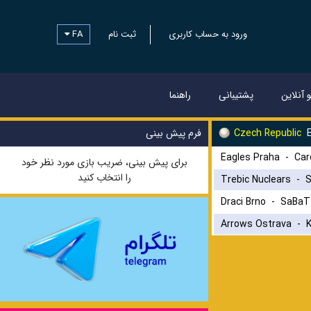
ورود به حساب کاربری
ثبت نام
FA
و آنلاین
پشتیبانی
راهنما
E
Czech Republic
فرم پیش بینی
Eagles Praha
-
Car
برای پیش بینی، ضریب بازی مورد نظر خود
را انتخاب کنید
Trebic Nuclears
-
S
Draci Brno
-
SaBaT
Arrows Ostrava
-
K