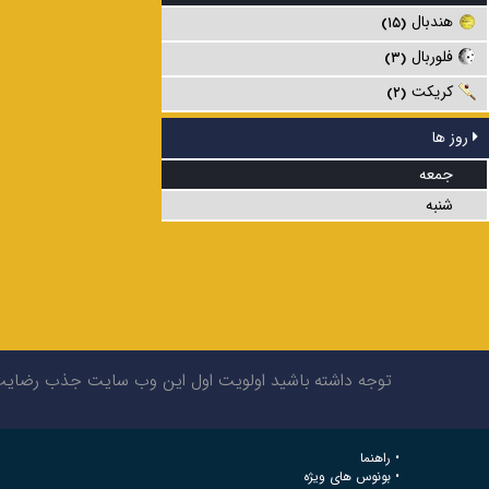
هندبال
(۱۵)
فلوربال
(۳)
کریکت
(۲)
روز ها
جمعه
شنبه
توجه داشته باشید اولویت اول این وب سایت جذب رضایت شم
راهنما
بونوس های ویژه