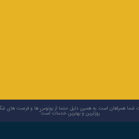
ا همراهان است. به همین دلیل حتما از بونوس ها و فرصت های شگفت ان
روزترین و بهترین خدمات است"