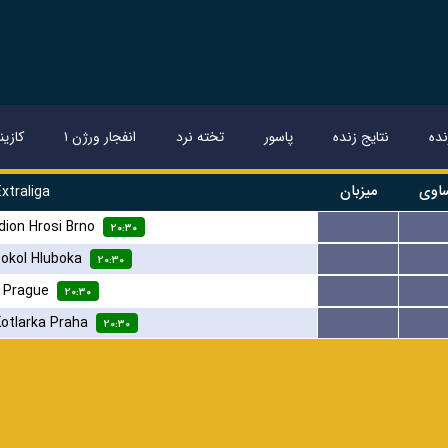
ده
نتایج زنده
پاسور
تخته نرد
انفجار ورژن ۱
کازین
اوی
میزبان
xtraliga
dion Hrosi Brno
...
...
۲۰:۳۰
okol Hluboka
...
...
۲۰:۳۰
 Prague
...
...
۲۰:۳۰
otlarka Praha
...
...
۲۰:۳۰