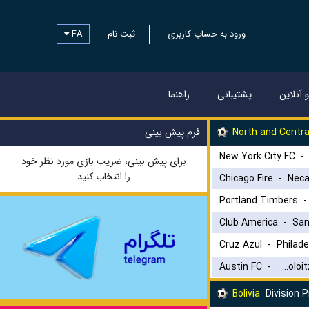
FA
ثبت نام
ورود به حساب کاربری
و آنلاین
پشتیبانی
راهنما
فرم پیش بینی
North and Centra
New York City FC
برای پیش بینی، ضریب بازی مورد نظر خود
را انتخاب کنید
Chicago Fire
-
Nec
Portland Timbers
Club America
-
San
Cruz Azul
-
Philade
Austin FC
-
Club Tijuana Xoloitzcuintles de Caliente
Bolivia
Division P