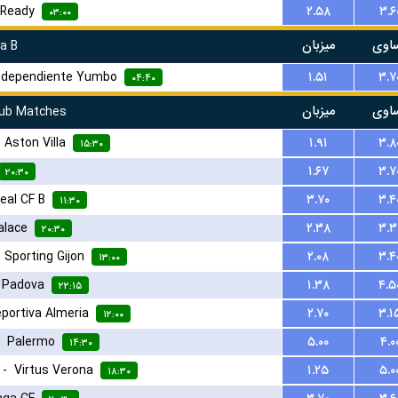
 Ready
۲.۵۸
۳.۶
۰۳:۰۰
اوی
میزبان
a B
ndependiente Yumbo
۱.۵۱
۳.۷
۰۴:۴۰
اوی
میزبان
lub Matches
-
Aston Villa
۱.۹۱
۳.۸
۱۵:۳۰
۱.۶۷
۳.۷
۲۰:۳۰
real CF B
۳.۷۰
۳.۴
۱۱:۳۰
alace
۲.۳۸
۳.۳
۲۰:۳۰
-
Sporting Gijon
۲.۰۸
۳.۴
۱۳:۰۰
-
Padova
۱.۳۸
۴.۵
۲۲:۱۵
portiva Almeria
۲.۷۰
۳.۱
۱۲:۰۰
-
Palermo
۵.۰۰
۴.۰
۱۴:۳۰
-
Virtus Verona
۱.۲۵
۵.۰
۱۸:۳۰