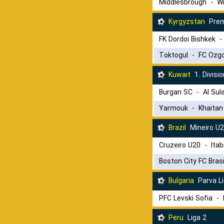
Middlesbrough
-
W
Kyrgyzstan
Prem
FK Dordoi Bishkek
Toktogul
-
FC Ozg
Kuwait
1. Divisio
Burgan SC
-
Al Sul
Yarmouk
-
Khaitan
Brazil
Mineiro U
Cruzeiro U20
-
Ita
Boston City FC Bras
Bulgaria
Parva L
PFC Levski Sofia
-
Peru
Liga 2