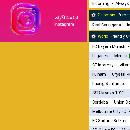
Blooming
-
Always
Colombia
Primer
Real Cartagena
-
I
World
Friendly C
FC Bayern Munich
Leganes
-
Merida
CF Intercity
-
Villar
Fulham
-
Crystal P
Racing Santander
SSD Monza 1912
Cordoba
-
Union De
Melbourne City FC
FC Sudtirol Bolzano