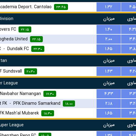
cademia Deport. Cantolao
۱.۳۲
۴.۵
۲۳:۴۵
اوی
میزبان
ivision
Rovers FC
۱.۴۰
۴.۳
۲۲:۱۵
ogheda United
۲.۰۰
۳.۴
۲۲:۱۵
C
-
Dundalk FC
۱.۶۵
۳.۸
۲۲:۳۰
اوی
میزبان
tan
IF Sundsvall
۱.۴۳
۴.۲
۲۰:۳۰
اوی
میزبان
r League
Navbahor Namangan
۴.۳۳
۳.۳
۱۷:۳۰
t FK
-
PFK Dinamo Samarkand
۲.۱۸
۳.۲
۱۸:۰۰
FK Mash'al Mubarek
۱.۶۵
۳.۴
۱۸:۳۰
اوی
میزبان
uper League
Shenzhen Peng FC
۱.۳۶
۴.۷