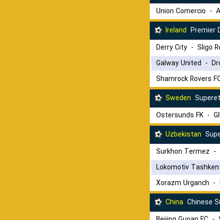
Union Comercio
-
A
Ireland
Premier D
Derry City
-
Sligo 
Galway United
-
Dr
Shamrock Rovers F
Sweden
Superet
Ostersunds FK
-
G
Uzbekistan
Supe
Surkhon Termez
-
Lokomotiv Tashken
Xorazm Urganch
-
China
Chinese S
Beijing Guoan FC
-