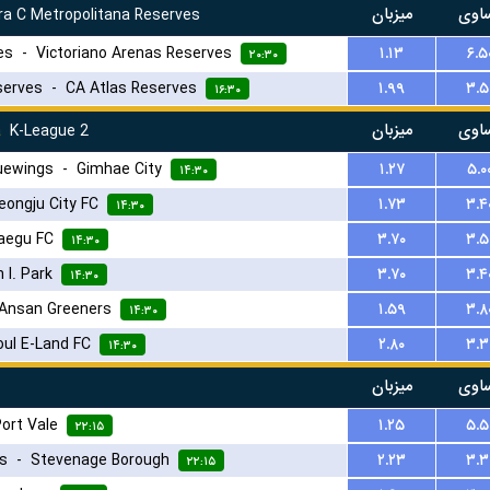
اوی
میزبان
a C Metropolitana Reserves
es
-
Victoriano Arenas Reserves
۱.۱۳
۶.۵
۲۰:۳۰
serves
-
CA Atlas Reserves
۱.۹۹
۳.۵
۱۶:۳۰
اوی
میزبان
a
K-League 2
uewings
-
Gimhae City
۱.۲۷
۵.۰
۱۴:۳۰
eongju City FC
۱.۷۳
۳.۴
۱۴:۳۰
aegu FC
۳.۷۰
۳.۵
۱۴:۳۰
 I. Park
۳.۷۰
۳.۴
۱۴:۳۰
Ansan Greeners
۱.۵۹
۳.۸
۱۴:۳۰
ul E-Land FC
۲.۸۰
۳.۳
۱۴:۳۰
اوی
میزبان
ort Vale
۱.۲۵
۵.۵
۲۲:۱۵
s
-
Stevenage Borough
۲.۲۳
۳.۳
۲۲:۱۵