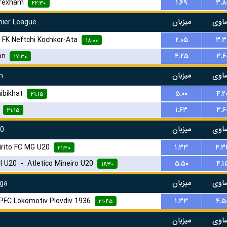
rexham
۱.۶۹
۳.۸
۲۲:۳۰
اوی
میزبان
ier League
-
FK Neftchi Kochkor-Ata
۲.۰۵
۳.۳
۱۸:۰۰
on
۴.۲۵
۳.۶
۱۷:۳۰
اوی
میزبان
n
aibikhat
۵.۰۰
۴.۲
۲۱:۱۵
۱.۶۳
۳.۶
۲۱:۱۵
اوی
میزبان
20
birito FC MG U20
۱.۳۳
۴.۳
۲۱:۳۰
il U20
-
Atletico Mineiro U20
۵.۵۰
۴.۱
۱۶:۳۰
اوی
میزبان
iga
PFC Lokomotiv Plovdiv 1936
۱.۳۳
۴.۵
۲۱:۴۵
اوی
میزبان