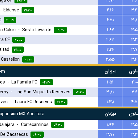
aga CF
۳.۷۰
۳.۶
۲۰:۳۰
-
Eldense
۲.۱۶
۳.۴
۲۱:۳۰
D
۶.۵۰
۳.۸
۲۱:۱۵
-
Sestri Levante
۱.۶۷
۳.۵
۱۹:۳۰
ra CF
۲.۶۳
۳.۳
۲۰:۰۰
altad
۲.۲۶
۳.۷
۲۱:۰۰
-
Castellon
۲.۵۵
۳.۴
۲۱:۰۰
اوی
میزبان
rom
ves
-
La Familia FC
۱.۵۱
۴.۰
۰۴:۳۰
demy
-
Sporting San Miguelito Reserves
۳.۸۰
۳.۶
۰۴:۳۰
rves
-
Tauro FC Reserves
۱.۳۸
۴.۵
۱۷:۳۰
اوی
میزبان
Expansion MX Apertura
alajara
-
Correcaminos
۱.۹۴
۳.۵
۰۴:۳۰
 De Zacatecas
۳.۷۰
۳.۳
۰۴:۳۰