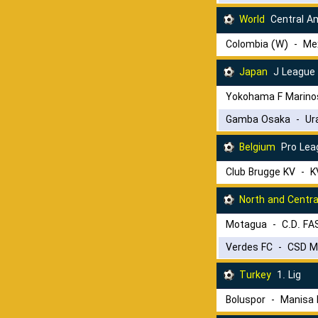
World
Central A
Colombia (W)
-
Me
Japan
J League
Yokohama F Marino
Gamba Osaka
-
Ur
Belgium
Pro Lea
Club Brugge KV
-
K
North and Centra
Motagua
-
C.D. FA
Verdes FC
-
CSD Mu
Turkey
1. Lig
Boluspor
-
Manisa 