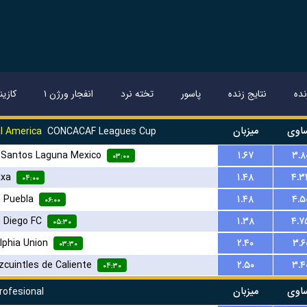
ده
نتایج زنده
پاسور
تخته نرد
انفجار ورژن ۱
کازین
اوی
میزبان
l America
CONCACAF Leagues Cup
-
Santos Laguna Mexico
۱.۶۷
۳.۸
۰۳:۰۰
axa
۱.۴۸
۴.۳
۰۴:۰۰
-
Puebla
۱.۴۸
۴.۵
۰۶:۰۰
 Diego FC
۱.۳۸
۴.۷
۰۵:۳۰
lphia Union
۲.۴۰
۳.۶
۰۳:۳۰
۲.۵۰
۳.۴
۰۴:۳۰
اوی
میزبان
rofesional