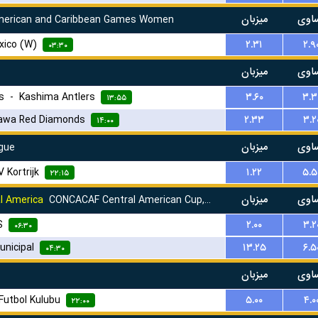
اوی
میزبان
merican and Caribbean Games Women
xico (W)
۲.۳۱
۲.۹
۰۳:۳۰
اوی
میزبان
s
-
Kashima Antlers
۳.۶۰
۳.۳
۱۳:۵۵
awa Red Diamonds
۲.۳۳
۳.۲
۱۴:۰۰
اوی
میزبان
gue
V Kortrijk
۱.۲۲
۵.۵
۲۲:۱۵
اوی
میزبان
l America
CONCACAF Central American Cup, Group D
S
۲.۰۰
۳.۲
۰۶:۳۰
nicipal
۱۳.۲۵
۶.۵
۰۴:۳۰
اوی
میزبان
Futbol Kulubu
۵.۰۰
۴.۰
۲۲:۰۰