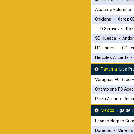
AD Ceuta FC
-
Mal
Albacete Balompie
Chiclana
-
Xerez C
ASD Seravezza Pozzi Calcio
SD Huesca
-
Andor
UD Llanera
-
CD Le
Hercules Alicante
Panama
Liga P
Veraguas FC Reser
Champions FC Aca
Plaza Amador Rese
Mexico
Liga de 
Leones Negros Guad
Dorados
-
Mineros