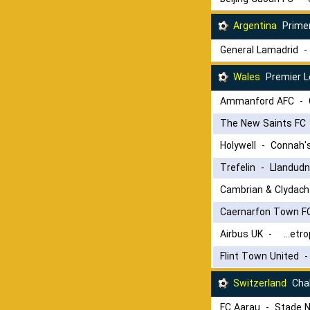
Argentina
Primer
General Lamadrid
Wales
Premier 
Ammanford AFC
-
The New Saints FC
Holywell
-
Connah'
Trefelin
-
Llandudn
Cambrian & Clydach
Caernarfon Town F
Airbus UK
-
Cardiff Metropolitan University F.C.
Flint Town United
Switzerland
Chal
FC Aarau
-
Stade N