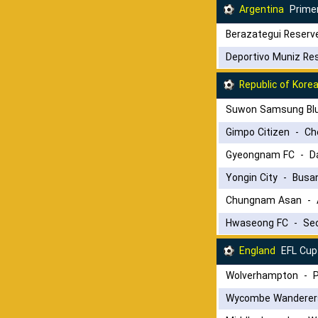
Argentina
Primer
Berazategui Reserv
Deportivo Muniz Re
Republic of Kore
Suwon Samsung Bl
Gimpo Citizen
-
Ch
Gyeongnam FC
-
D
Yongin City
-
Busan
Chungnam Asan
-
Hwaseong FC
-
Seo
England
EFL Cup
Wolverhampton
-
P
Wycombe Wanderer