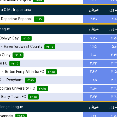
۱۵:۰۵
اوی
میزبان
a C Metropolitana
-
Deportivo Espanol
۲.۳۰
۲.۸
۲۱:۳۰
اوی
میزبان
League
Colwyn Bay
۷.۵۰
۴.۵
۲۲:۱۵
-
Haverfordwest County
۱.۲۵
۵.۰
۲۲:۱۵
s Quay
۶.۰۰
۴.۳
۲۲:۱۵
o FC
۲.۷۳
۳.۳
۲۲:۱۵
-
Briton Ferry Athletic FC
۲.۶۳
۳.۵
۲۲:۱۵
C
-
Penybont
۱.۸۵
۳.۴
۲۲:۱۵
۲.۸۰
۳.۲
۲۲:۱۵
-
Barry Town FC
۲.۷۳
۳.۲
۲۲:۱۵
اوی
میزبان
lenge League
yonnais
۱.۴۲
۴.۵
۲۱:۴۵