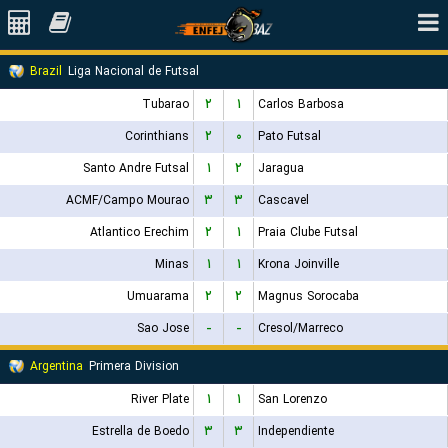
Brazil
Liga Nacional de Futsal
Tubarao
۲
۱
Carlos Barbosa
Corinthians
۲
۰
Pato Futsal
Santo Andre Futsal
۱
۲
Jaragua
ACMF/Campo Mourao
۳
۳
Cascavel
Atlantico Erechim
۲
۱
Praia Clube Futsal
Minas
۱
۱
Krona Joinville
Umuarama
۲
۲
Magnus Sorocaba
Sao Jose
-
-
Cresol/Marreco
Argentina
Primera Division
River Plate
۱
۱
San Lorenzo
Estrella de Boedo
۳
۳
Independiente