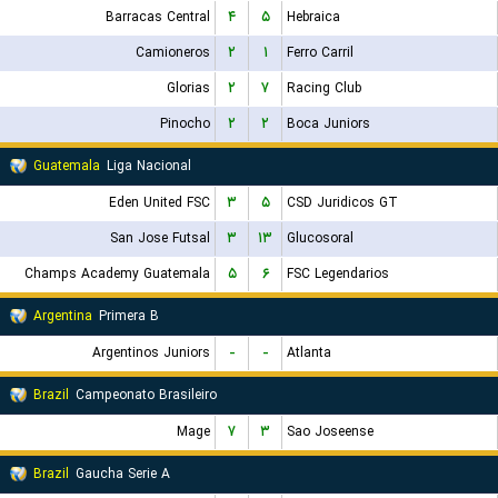
Barracas Central
۴
۵
Hebraica
Camioneros
۲
۱
Ferro Carril
Glorias
۲
۷
Racing Club
Pinocho
۲
۲
Boca Juniors
Guatemala
Liga Nacional
Eden United FSC
۳
۵
CSD Juridicos GT
San Jose Futsal
۳
۱۳
Glucosoral
Champs Academy Guatemala
۵
۶
FSC Legendarios
Argentina
Primera B
Argentinos Juniors
-
-
Atlanta
Brazil
Campeonato Brasileiro
Mage
۷
۳
Sao Joseense
Brazil
Gaucha Serie A