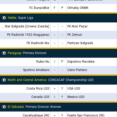
FC Bunyodkor
۲
۳
Olmaliq OKMK
Serbia
Super Liga
FK Red Star Belgrade (Crvena Zvezda)
-
-
FK Novi Pazar
FK Radnicki 1923 Kragujevac
-
-
FK Zemun
FK Radnicki Nis
-
-
Partizan Belgrade
Paraguay
Primera Division
Rubio Nu
۱
۳
Deportivo Recoleta
Sportivo Ameliano
-
-
Cerro Porteno
North and Central America
CONCACAF Championship U20
Costa Rica U20
۰
۲
USA U20
Canada U20
۱
۲
Mexico U20
El Salvador
Primera Division Women
Cacahuatique (W)
۰
۲
Fuerte San Francisco (W)