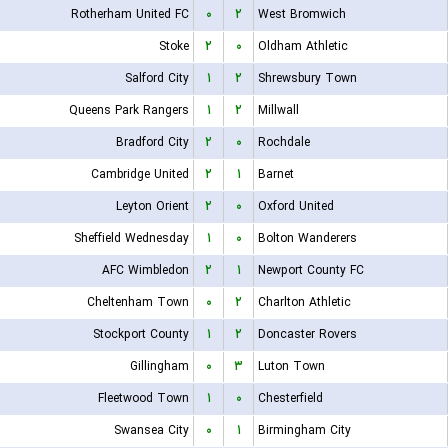
Rotherham United FC
۰
۲
West Bromwich
Stoke
۲
۰
Oldham Athletic
Salford City
۱
۲
Shrewsbury Town
Queens Park Rangers
۱
۲
Millwall
Bradford City
۲
۰
Rochdale
Cambridge United
۲
۱
Barnet
Leyton Orient
۲
۰
Oxford United
Sheffield Wednesday
۱
۰
Bolton Wanderers
AFC Wimbledon
۲
۱
Newport County FC
Cheltenham Town
۰
۲
Charlton Athletic
Stockport County
۱
۲
Doncaster Rovers
Gillingham
۰
۳
Luton Town
Fleetwood Town
۱
۰
Chesterfield
Swansea City
۰
۱
Birmingham City