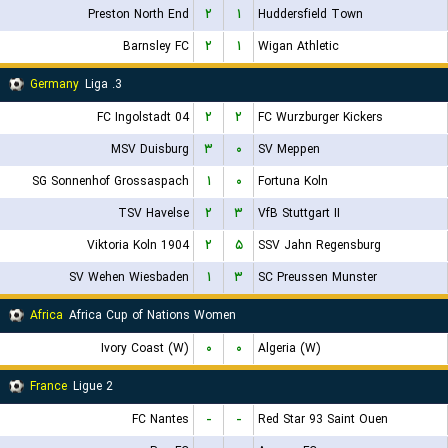
Preston North End
۲
۱
Huddersfield Town
Barnsley FC
۲
۱
Wigan Athletic
Germany
3. Liga
FC Ingolstadt 04
۲
۲
FC Wurzburger Kickers
MSV Duisburg
۳
۰
SV Meppen
SG Sonnenhof Grossaspach
۱
۰
Fortuna Koln
TSV Havelse
۲
۳
VfB Stuttgart II
Viktoria Koln 1904
۲
۵
SSV Jahn Regensburg
SV Wehen Wiesbaden
۱
۳
SC Preussen Munster
Africa
Africa Cup of Nations Women
Ivory Coast (W)
۰
۰
Algeria (W)
France
Ligue 2
FC Nantes
-
-
Red Star 93 Saint Ouen