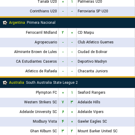
Tanabi U20
۰
۱
Palmeiras U20
Corinthians U20
-
-
Ferroviaria SP U20
Argentina
Primera Nacional
Ferrocarril Midland
۲
۰
CD Maipu
Agropecuario
-
-
Club Atletico Guemes
Almirante Brown de Lules
-
-
Ciudad de Bolivar
CA Estudiantes Caseros
-
-
Deportivo Madryn
Atletico de Rafaela
-
-
Chacarita Juniors
Australia
South Australia State League 2
Plympton FC
۰
۱
Seaford Rangers
Western Strikers SC
۷
۳
Adelaide Hills
Adelaide University SC
۶
۰
Adelaide Vipers
Modbury Vista
۴
۰
Gawler Eagles SC
Ghan Kilburn SC
۳
۲
Mount Barker United SC