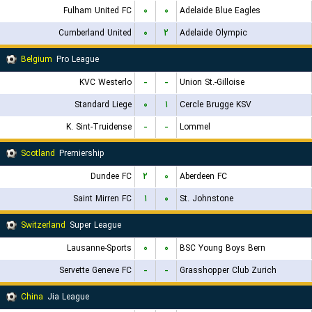
Fulham United FC
۰
۰
Adelaide Blue Eagles
Cumberland United
۰
۲
Adelaide Olympic
Belgium
Pro League
KVC Westerlo
-
-
Union St.-Gilloise
Standard Liege
۰
۱
Cercle Brugge KSV
K. Sint-Truidense
-
-
Lommel
Scotland
Premiership
Dundee FC
۲
۰
Aberdeen FC
Saint Mirren FC
۱
۰
St. Johnstone
Switzerland
Super League
Lausanne-Sports
۰
۰
BSC Young Boys Bern
Servette Geneve FC
-
-
Grasshopper Club Zurich
China
Jia League