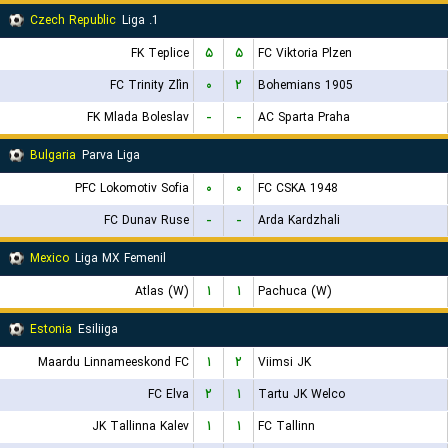
Czech Republic
1. Liga
FK Teplice
۵
۵
FC Viktoria Plzen
FC Trinity Zlín
۰
۲
Bohemians 1905
FK Mlada Boleslav
-
-
AC Sparta Praha
Bulgaria
Parva Liga
PFC Lokomotiv Sofia
۰
۰
FC CSKA 1948
FC Dunav Ruse
-
-
Arda Kardzhali
Mexico
Liga MX Femenil
Atlas (W)
۱
۱
Pachuca (W)
Estonia
Esiliiga
Maardu Linnameeskond FC
۱
۲
Viimsi JK
FC Elva
۲
۱
Tartu JK Welco
JK Tallinna Kalev
۱
۱
FC Tallinn