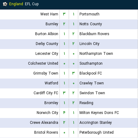
England
EFL Cup
West Ham
۳
۱
Portsmouth
Burnley
۲
۱
Notts County
Burton Albion
۱
۲
Blackburn Rovers
Derby County
۱
۲
Lincoln City
Leicester City
۱
۰
Northampton Town
Colchester United
۰
۰
Southampton
Grimsby Town
۱
۳
Blackpool FC
Watford
۱
۰
Crawley Town
Cardiff City FC
۳
۲
Swindon Town
Bromley
۱
۲
Reading
Norwich City
۴
۱
Milton Keynes Dons FC
Crewe Alexandra
۲
۱
Accrington Stanley
Bristol Rovers
۰
۱
Peterborough United