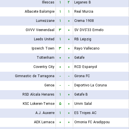
Illescas
۱
۲
Leganes B
Albacete Balompie
۱
۱
Real Murcia
Lumezzane
۱
۰
Crema 1908
GVVV Veenendaal
۳
۰
SV DVS'33 Ermelo
Leeds United
۱
۰
RB Leipzig
Ipswich Town
۳
۰
Rayo Vallecano
Tottenham
۰
۰
Getafe
Coventry City
۰
۰
RCD Espanyol
Gimnastic de Tarragona
-
-
Girona FC
Genoa
-
-
Deportivo La Coruna
RSD Alcala Henares
۱
۰
Getafe B
KSC Lokeren-Temse
۵
۰
Umm Salal
A.J. Auxerre
۱
۰
ES Troyes AC
AEK Larnaca
۰
۰
Omonia FC Aradippou