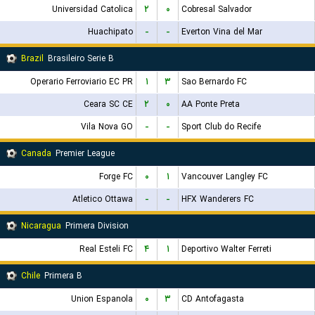
Universidad Catolica
۲
۰
Cobresal Salvador
Huachipato
-
-
Everton Vina del Mar
Brazil
Brasileiro Serie B
Operario Ferroviario EC PR
۱
۳
Sao Bernardo FC
Ceara SC CE
۲
۰
AA Ponte Preta
Vila Nova GO
-
-
Sport Club do Recife
Canada
Premier League
Forge FC
۰
۱
Vancouver Langley FC
Atletico Ottawa
-
-
HFX Wanderers FC
Nicaragua
Primera Division
Real Esteli FC
۴
۱
Deportivo Walter Ferreti
Chile
Primera B
Union Espanola
۰
۳
CD Antofagasta