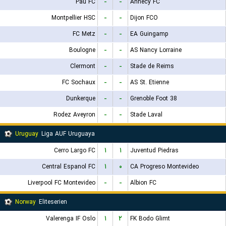
Pau FC
-
-
Annecy FC
Montpellier HSC
-
-
Dijon FCO
FC Metz
-
-
EA Guingamp
Boulogne
-
-
AS Nancy Lorraine
Clermont
-
-
Stade de Reims
FC Sochaux
-
-
AS St. Etienne
Dunkerque
-
-
Grenoble Foot 38
Rodez Aveyron
-
-
Stade Laval
Uruguay
Liga AUF Uruguaya
Cerro Largo FC
۱
۱
Juventud Piedras
Central Espanol FC
۱
۰
CA Progreso Montevideo
Liverpool FC Montevideo
-
-
Albion FC
Norway
Eliteserien
Valerenga IF Oslo
۱
۲
FK Bodo Glimt