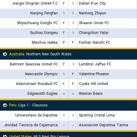
Jiangxi Dingnan United F.C
۲
۱
Dalian K'un City
Nanjing Fengfan
۱
۱
Nantong Zhiyun
Shijiazhuang Gongfu FC
۲
۱
Shaanxi Union FC
Suzhou Dongwu
۲
۱
Changchun Yatai
Meizhou Hakka
۳
۲
Foshan Nanshi FC
Australia
Northern New South Wales
Belmont Swansea United FC
۲
۱
Lambton Jaffas FC
Newcastle Olympic
۱
۲
Valentine Phoenix
Adamstown Rosebud FC
۲
۲
Cooks Hill United
Edgeworth Eagles
۰
۰
Weston Bears
Peru
Liga 1 - Clausura
Universitario de Deportes
۱
۱
Sporting Cristal Lima
Universidad Tecnica de Cajamarca
-
-
Asociacion Deportiva Tarma
United States
MLS Next Pro League