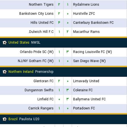
Northern Tigers
۲
۱
Rydalmere Lions
Bankstown City Lions
۲
۰
Hurstville ZFC
Hills United FC
۴
۰
Canterbury Bankstown FC
Dulwich Hill F.C.
۱
۲
Macarthur Rams
United States
NWSL
Orlando Pride SC (W)
۱
۳
Racing Louisville FC (W)
NJ/NY Gotham FC (W)
۱
۰
San Diego Wave (W)
Northern Ireland
Premiership
Glentoran FC
۲
۰
Limavady United
Dungannon Swifts
۱
۳
Coleraine FC
Linfield FC
۰
۳
Ballymena United FC
Carrick Rangers
۱
۰
Portadown FC
Brazil
Paulista U20