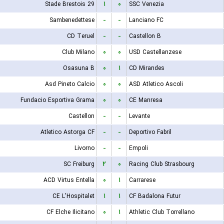
Stade Brestois 29
۱
۰
SSC Venezia
Sambenedettese
-
-
Lanciano FC
CD Teruel
-
-
Castellon B
Club Milano
۰
۰
USD Castellanzese
Osasuna B
۰
۱
CD Mirandes
Asd Pineto Calcio
۰
۰
ASD Atletico Ascoli
Fundacio Esportiva Grama
۰
۰
CE Manresa
Castellon
-
-
Levante
Atletico Astorga CF
-
-
Deportivo Fabril
Livorno
-
-
Empoli
SC Freiburg
۲
۰
Racing Club Strasbourg
ACD Virtus Entella
۰
۱
Carrarese
CE L'Hospitalet
۱
۱
CF Badalona Futur
CF Elche Ilicitano
۰
۱
Athletic Club Torrellano