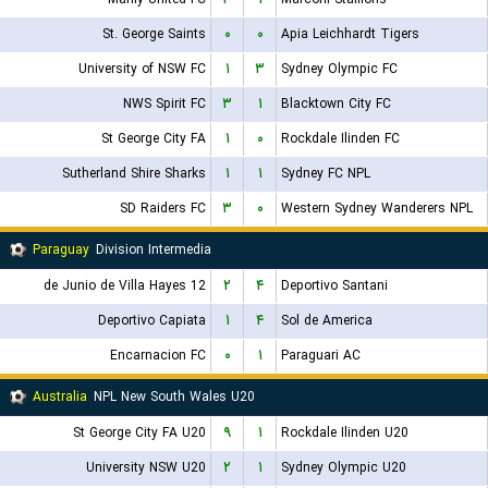
St. George Saints
۰
۰
Apia Leichhardt Tigers
University of NSW FC
۱
۳
Sydney Olympic FC
NWS Spirit FC
۳
۱
Blacktown City FC
St George City FA
۱
۰
Rockdale Ilinden FC
Sutherland Shire Sharks
۱
۱
Sydney FC NPL
SD Raiders FC
۳
۰
Western Sydney Wanderers NPL
Paraguay
Division Intermedia
12 de Junio de Villa Hayes
۲
۴
Deportivo Santani
Deportivo Capiata
۱
۴
Sol de America
Encarnacion FC
۰
۱
Paraguari AC
Australia
NPL New South Wales U20
St George City FA U20
۹
۱
Rockdale Ilinden U20
University NSW U20
۲
۱
Sydney Olympic U20