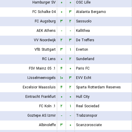
Hamburger SV
۰
۰
OSC Lille
FC Schalke 04
۰
۳
Atalanta Bergamo
FC Augsburg
۳
۲
Sassuolo
AEK Athens
-
-
Kallithea
VV Noordwijk
۲
۳
De Treffers
VfB Stuttgart
۳
۱
Everton
RC Lens
۰
۲
Sunderland
1. FSV Mainz 05
۴
۰
Paris FC
IJsselmeervogels
۱۰
۳
EVV Echt
Excelsior Maassluis
۴
۲
Sparta Rotterdam Reserves
Eintracht Frankfurt
۰
۰
Hull City
1. FC Koln
۲
۱
Real Sociedad
Goztepe AS Izmir
-
-
Trabzonspor
Albinoleffe
۳
۰
Scanzorosciate