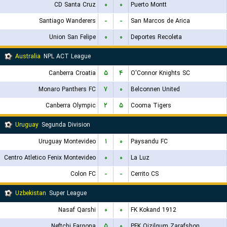
CD Santa Cruz
۰
۰
Puerto Montt
Santiago Wanderers
-
-
San Marcos de Arica
Union San Felipe
۰
۰
Deportes Recoleta
Australia
NPL ACT League
Canberra Croatia
۵
۴
O'Connor Knights SC
Monaro Panthers FC
۷
۰
Belconnen United
Canberra Olympic
۲
۵
Cooma Tigers
Uruguay
Segunda Division
Uruguay Montevideo
۱
۰
Paysandu FC
Centro Atletico Fenix Montevideo
۰
۰
La Luz
Colon FC
-
-
Cerrito CS
Uzbekistan
Super League
Nasaf Qarshi
۰
۰
FK Kokand 1912
Neftchi Fargona
۵
۰
PFK Qizilqum Zarafshon