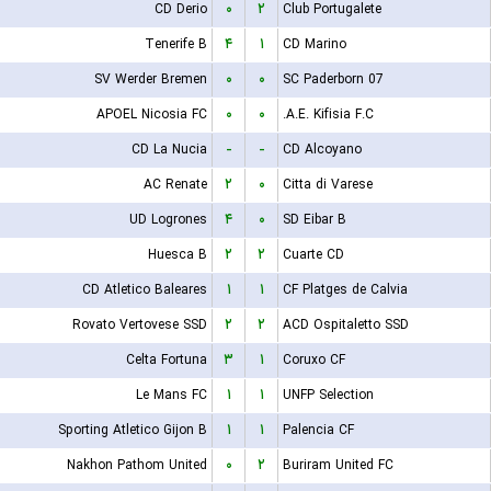
CD Derio
۰
۲
Club Portugalete
Tenerife B
۴
۱
CD Marino
SV Werder Bremen
۰
۰
SC Paderborn 07
APOEL Nicosia FC
۰
۰
A.E. Kifisia F.C.
CD La Nucia
-
-
CD Alcoyano
AC Renate
۲
۰
Citta di Varese
UD Logrones
۴
۰
SD Eibar B
Huesca B
۲
۲
Cuarte CD
CD Atletico Baleares
۱
۱
CF Platges de Calvia
Rovato Vertovese SSD
۲
۲
ACD Ospitaletto SSD
Celta Fortuna
۳
۱
Coruxo CF
Le Mans FC
۱
۱
UNFP Selection
Sporting Atletico Gijon B
۱
۱
Palencia CF
Nakhon Pathom United
۰
۲
Buriram United FC