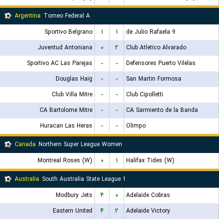
Argentina
Torneo Federal A
Sportivo Belgrano
۱
۱
9 de Julio Rafaela
Juventud Antoniana
۰
۲
Club Atletico Alvarado
Sportivo AC Las Parejas
-
-
Defensores Puerto Vilelas
Douglas Haig
-
-
San Martin Formosa
Club Villa Mitre
-
-
Club Cipolletti
CA Bartolome Mitre
-
-
CA Sarmiento de la Banda
Huracan Las Heras
-
-
Olimpo
Canada
Northern Super League Women
Montreal Roses (W)
۰
۱
Halifax Tides (W)
Australia
South Australia State League 1
Modbury Jets
۴
۰
Adelaide Cobras
Eastern United
۴
۲
Adelaide Victory