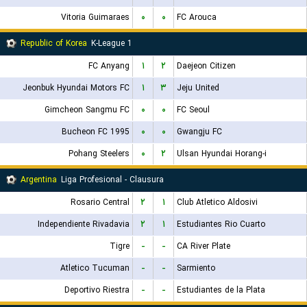
Vitoria Guimaraes
۰
۰
FC Arouca
Republic of Korea
K-League 1
FC Anyang
۱
۲
Daejeon Citizen
Jeonbuk Hyundai Motors FC
۱
۳
Jeju United
Gimcheon Sangmu FC
۰
۰
FC Seoul
Bucheon FC 1995
۰
۰
Gwangju FC
Pohang Steelers
۰
۲
Ulsan Hyundai Horang-i
Argentina
Liga Profesional - Clausura
Rosario Central
۲
۱
Club Atletico Aldosivi
Independiente Rivadavia
۲
۱
Estudiantes Rio Cuarto
Tigre
-
-
CA River Plate
Atletico Tucuman
-
-
Sarmiento
Deportivo Riestra
-
-
Estudiantes de la Plata