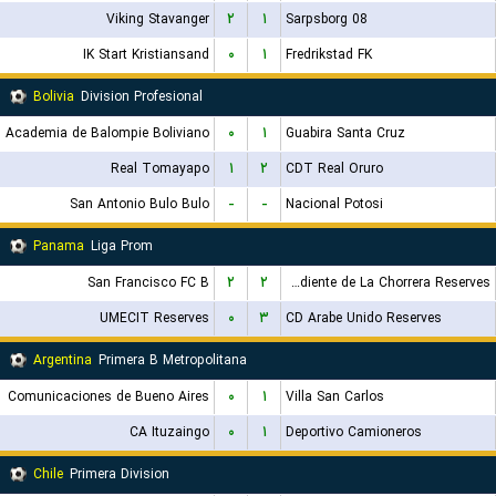
Viking Stavanger
۲
۱
Sarpsborg 08
IK Start Kristiansand
۰
۱
Fredrikstad FK
Bolivia
Division Profesional
Academia de Balompie Boliviano
۰
۱
Guabira Santa Cruz
Real Tomayapo
۱
۲
CDT Real Oruro
San Antonio Bulo Bulo
-
-
Nacional Potosi
Panama
Liga Prom
San Francisco FC B
۲
۲
CA Independiente de La Chorrera Reserves
UMECIT Reserves
۰
۳
CD Arabe Unido Reserves
Argentina
Primera B Metropolitana
Comunicaciones de Bueno Aires
۰
۱
Villa San Carlos
CA Ituzaingo
۰
۱
Deportivo Camioneros
Chile
Primera Division