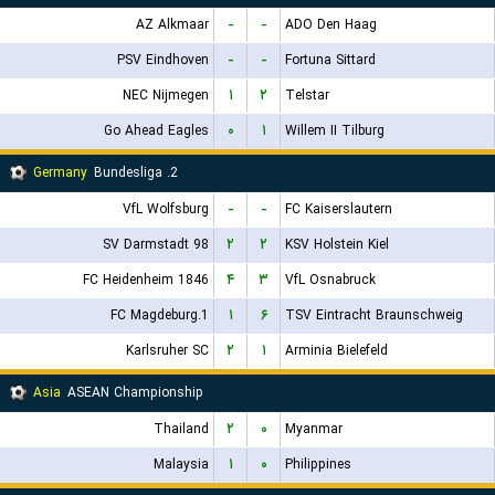
AZ Alkmaar
-
-
ADO Den Haag
PSV Eindhoven
-
-
Fortuna Sittard
NEC Nijmegen
۱
۲
Telstar
Go Ahead Eagles
۰
۱
Willem II Tilburg
Germany
2. Bundesliga
VfL Wolfsburg
-
-
FC Kaiserslautern
SV Darmstadt 98
۲
۲
KSV Holstein Kiel
FC Heidenheim 1846
۴
۳
VfL Osnabruck
1.FC Magdeburg
۱
۶
TSV Eintracht Braunschweig
Karlsruher SC
۲
۱
Arminia Bielefeld
Asia
ASEAN Championship
Thailand
۲
۰
Myanmar
Malaysia
۱
۰
Philippines