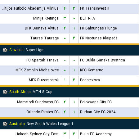
Baltijos Futbolo Akademija Vilnius
۴
۲
FK Transinvest II
Minija Kretinga
۳
۰
BE1 NFA
DFK Dainava Alytus
۲
۱
FK Babrungas Plunge
Tauras Taurage
۰
۲
FK Neptunas Klaipeda
Slovakia
Super Liga
FC Spartak Trnava
-
-
FC Dukla Banska Bystrica
MFK Zemplin Michalovce
۰
۱
KFC Komarno
MFK Ruzomberok
۱
۲
Podbrezova
South Africa
MTN 8 Cup
Mamelodi Sundowns FC
۲
۱
Polokwane City FC
Orlando Pirates FC
۲
۱
Durban City FC 2024
Australia
New South Wales League 1
Hakoah Sydney City East
۳
۲
Bulls FC Academy