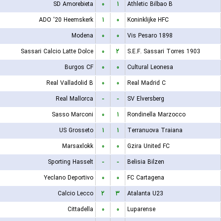
SD Amorebieta
۰
۱
Athletic Bilbao B
ADO '20 Heemskerk
۱
۰
Koninklijke HFC
Modena
۰
۰
Vis Pesaro 1898
Sassari Calcio Latte Dolce
۰
۲
S.E.F. Sassari Torres 1903
Burgos CF
۰
۰
Cultural Leonesa
Real Valladolid B
۰
۰
Real Madrid C
Real Mallorca
-
-
SV Elversberg
Sasso Marconi
۰
۱
Rondinella Marzocco
US Grosseto
۱
۱
Terranuova Traiana
Marsaxlokk
۰
۰
Gzira United FC
Sporting Hasselt
-
-
Belisia Bilzen
Yeclano Deportivo
۰
۰
FC Cartagena
Calcio Lecco
۲
۳
Atalanta U23
Cittadella
۰
۰
Luparense