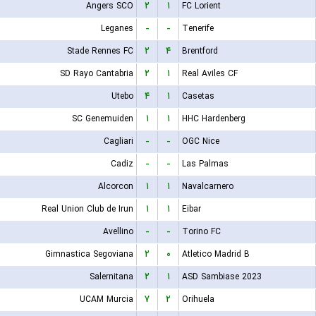
Angers SCO
۲
۱
FC Lorient
Leganes
-
-
Tenerife
Stade Rennes FC
۲
۴
Brentford
SD Rayo Cantabria
۲
۱
Real Aviles CF
Utebo
۴
۱
Casetas
SC Genemuiden
۱
۱
HHC Hardenberg
Cagliari
-
-
OGC Nice
Cadiz
-
-
Las Palmas
Alcorcon
۱
۱
Navalcarnero
Real Union Club de Irun
۱
۱
Eibar
Avellino
-
-
Torino FC
Gimnastica Segoviana
۲
۰
Atletico Madrid B
Salernitana
۲
۱
ASD Sambiase 2023
UCAM Murcia
۷
۲
Orihuela