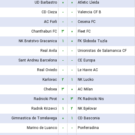
UD Barbastro
۰
۰
Atletic Lleida
CD Cieza
-
-
Valencia CF B
AC Forli
-
-
Cesena FC
Chanthaburi FC
۳
۰
Fleet FC
NK Bratstvo Gracanica
۱
۰
FK Sloboda Tuzla
Real Avila
-
-
Unionistas de Salamanca CF
Sant Andreu Barcelona
-
-
CE Europa
Real Oviedo
-
-
Le Havre AC
Karlovac
۲
۱
NK Lucko
Chelsea
۳
۰
AC Milan
Radnicki Pirot
۰
۳
FK Radnicki Nis
Radnik Krizevci
۱
۲
NK Bjelovar
Gimnastica de Torrelavega
۰
۱
CD Basconia
Marino de Luanco
-
-
Ponferradina