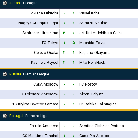
Japan
J League
Avispa Fukuoka
۰
۱
Vissel Kobe
Nagoya Grampus Eight
۰
۱
Shimizu S-pulse
Sanfrecce Hiroshima
۳
۰
Jef United Ichihara Chiba
FC Tokyo
۱
۵
Machida Zelvia
Cerezo Osaka
۲
۱
Fagiano Okayama
Kashiwa Reysol
۲
۱
Mito HollyHock
Russia
Premier League
CSKA Moscow
-
-
FC Rostov
FK Lokomotiv Moscow
۰
۰
Akron Tolyatti
PFK Kryliya Sovetov Samara
۰
۲
FK Baltika Kaliningrad
Portugal
Primeira Liga
Estrela Amadora
-
-
Sporting Clube de Portugal
CS Maritimo Funchal
۱
۰
Casa Pia Atletico