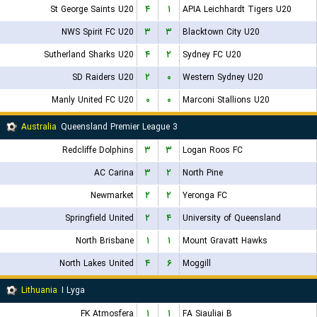
St George Saints U20
۴
۱
APIA Leichhardt Tigers U20
NWS Spirit FC U20
۳
۳
Blacktown City U20
Sutherland Sharks U20
۴
۲
Sydney FC U20
SD Raiders U20
۲
۰
Western Sydney U20
Manly United FC U20
۰
۰
Marconi Stallions U20
Australia
Queensland Premier League 3
Redcliffe Dolphins
۳
۳
Logan Roos FC
AC Carina
۳
۲
North Pine
Newmarket
۲
۲
Yeronga FC
Springfield United
۲
۴
University of Queensland
North Brisbane
۱
۱
Mount Gravatt Hawks
North Lakes United
۴
۶
Moggill
Lithuania
I Lyga
FK Atmosfera
۱
۱
FA Siauliai B