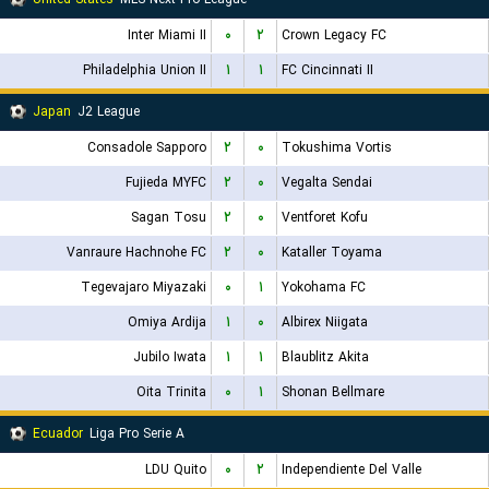
Inter Miami II
۰
۲
Crown Legacy FC
Philadelphia Union II
۱
۱
FC Cincinnati II
Japan
J2 League
Consadole Sapporo
۲
۰
Tokushima Vortis
Fujieda MYFC
۲
۰
Vegalta Sendai
Sagan Tosu
۲
۰
Ventforet Kofu
Vanraure Hachnohe FC
۲
۰
Kataller Toyama
Tegevajaro Miyazaki
۰
۱
Yokohama FC
Omiya Ardija
۱
۰
Albirex Niigata
Jubilo Iwata
۱
۱
Blaublitz Akita
Oita Trinita
۰
۱
Shonan Bellmare
Ecuador
Liga Pro Serie A
LDU Quito
۰
۲
Independiente Del Valle