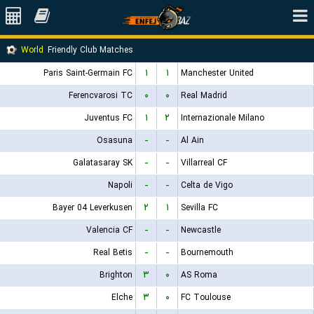
World
Friendly Club Matches
Paris Saint-Germain FC
۱
۱
Manchester United
Ferencvarosi TC
۰
۰
Real Madrid
Juventus FC
۱
۲
Internazionale Milano
Osasuna
-
-
Al Ain
Galatasaray SK
-
-
Villarreal CF
Napoli
-
-
Celta de Vigo
Bayer 04 Leverkusen
۲
۱
Sevilla FC
Valencia CF
-
-
Newcastle
Real Betis
-
-
Bournemouth
Brighton
۳
۰
AS Roma
Elche
۳
۰
FC Toulouse