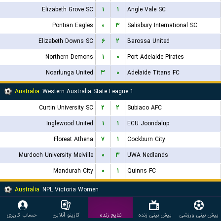
Elizabeth Grove SC
۱
۱
Angle Vale SC
Pontian Eagles
۰
۳
Salisbury International SC
Elizabeth Downs SC
۶
۲
Barossa United
Northern Demons
۱
۰
Port Adelaide Pirates
Noarlunga United
۳
۰
Adelaide Titans FC
Australia
Western Australia State League 1
Curtin University SC
۲
۲
Subiaco AFC
Inglewood United
۱
۱
ECU Joondalup
Floreat Athena
۷
۱
Cockburn City
Murdoch University Melville
۰
۳
UWA Nedlands
Mandurah City
۰
۱
Quinns FC
Australia
NPL Victoria Women
Bulleen Lions (W)
۲
۳
Box Hill United (W)
پیش بینی ورزشی
پیش بینی زنده
نتایج زنده
کازینو آنلاین
حساب کاربری