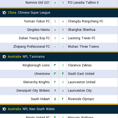
Nomme Utd U21
۰
۱
FCI Levadia Tallinn II
China
Chinese Super League
Yunnan Yukun FC
۱
۰
Chengdu Rongcheng FC
Qingdao Hainiu
۰
۱
Shanghai Shenhua
Dalian Young Boy FC
۱
۰
Liaoning Tieren FC
Zhejiang Professional FC
-
-
Wuhan Three Towns
Australia
NPL Tasmania
Kingborough Lions
۳
۱
Clarence Zebras
Ulverstone
۳
۴
South East United
Glenorchy Knights
۲
۱
Launceston United
Devonport City Strikers
۶
۰
Launceston City
South Hobart
۵
۲
Riverside Olympic
Australia
NPL New South Wales
Manly United FC
۳
۱
Marconi Stallions