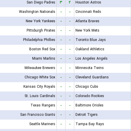
San Diego Padres
۳
۲
Houston Astros
Washington Nationals
-
-
Cincinnati Reds
New York Yankees
-
-
Atlanta Braves
Pittsburgh Pirates
-
-
New York Mets
Philadelphia Phillies
-
-
Toronto Blue Jays
Boston Red Sox
-
-
Oakland Athletics
Miami Marlins
-
-
Los Angeles Angels
Milwaukee Brewers
-
-
Minnesota Twins
Chicago White Sox
-
-
Cleveland Guardians
Kansas City Royals
-
-
Chicago Cubs
St. Louis Cardinals
-
-
Colorado Rockies
Texas Rangers
-
-
Baltimore Orioles
San Francisco Giants
-
-
Detroit Tigers
Seattle Mariners
-
-
Tampa Bay Rays