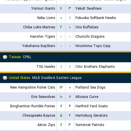
Yomiuri Giants
۷
۳
Yakult Swallows
Seibu Lions
۰
۱
Fukuoka Softbank Hawks
Chiba Lotte Marines
۲
۰
Orix Buffaloes
Hanshin Tigers
-
-
Chunichi Dragons
Yokohama BayStars
-
-
Hiroshima Toyo Carp
Taiwan
CPBL
TSG Hawks
۱
۱
Citic Brothers Elephants
United States
MiLB Double-A Eastern League
New Hampshire Fisher Cats
۱۴
۰
Portland Sea Dogs
Erie Seawolves
۱۰
۶
Altoona Curve
Binghamton Rumble Ponies
۶
۴
Hartford Yard Goats
Chesapeake Baysox
۵
۲
Harrisburg Senators
Akron Zips
۶
۳
Somerset Patriots