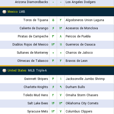
Arizona Diamondbacks
-
-
Los Angeles Dodgers
Mexico
LMB
Toros de Tijuana
۵
۲
Algodoneros Union Laguna
Caliente de Durango
۶
۱۲
Aceseros de Monclova
Piratas de Campeche
۳
۸
Pericos de Puebla
Diablos Rojos del Mexico
۱۳
۱۱
Guerreros de Oaxaca
Sultanes de Monterrey
۰
۰
Charros de Jalisco
Olmecas de Tabasco
۴
۲
Bravos de Leon
United States
MiLB Triple-A
Gwinnett Stripers
۴
۱
Jacksonville Jumbo Shrimp
Charlotte Knights
۶
۹
Durham Bulls
Toledo Mud Hens
۲
۷
Omaha Storm Chasers
Salt Lake Bees
۱۴
۱۳
Oklahoma City Comets
Syracuse Mets
۱۳
۷
Columbus Clippers