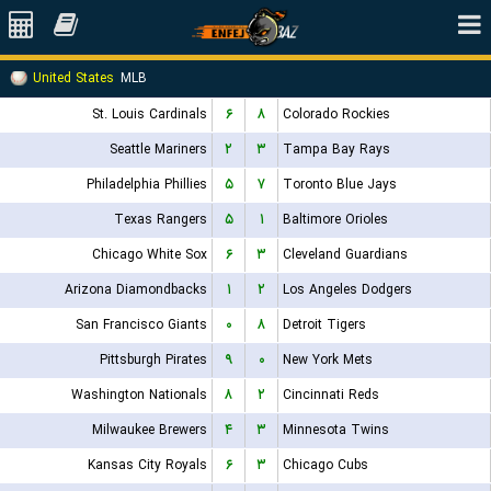
United States
MLB
St. Louis Cardinals
۶
۸
Colorado Rockies
Seattle Mariners
۲
۳
Tampa Bay Rays
Philadelphia Phillies
۵
۷
Toronto Blue Jays
Texas Rangers
۵
۱
Baltimore Orioles
Chicago White Sox
۶
۳
Cleveland Guardians
Arizona Diamondbacks
۱
۲
Los Angeles Dodgers
San Francisco Giants
۰
۸
Detroit Tigers
Pittsburgh Pirates
۹
۰
New York Mets
Washington Nationals
۸
۲
Cincinnati Reds
Milwaukee Brewers
۴
۳
Minnesota Twins
Kansas City Royals
۶
۳
Chicago Cubs