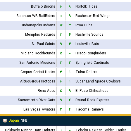
Buffalo Bisons
۱۰
۸
Norfolk Tides
Scranton WB RailRiders
۰
۹
Rochester Red Wings
Indianapolis Indians
۱۶
۳
Iowa Cubs
Memphis Redbirds
۳
۴
Nashville Sounds
St. Paul Saints
۹
۴
Louisville Bats
Midland Rockhounds
۵
۰
Frisco Roughriders
San Antonio Missions
۳
۲
Springfield Cardinals
Corpus Christi Hooks
۳
۱
Tulsa Drillers
Albuquerque Isotopes
۱۰
۱
Sugar Land Space Cowboys
Reno Aces
۵
۹
El Paso Chihuahuas
Sacramento River Cats
۹
۲
Round Rock Express
Las Vegas Aviators
۲
۴
Tacoma Rainiers
Japan
NPB
Hokkaido Nippon Ham Fighters
۱
۰
Tohoku Rakuten Golden Eagles