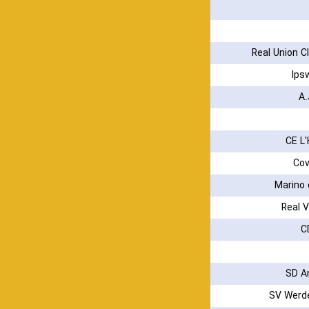
Real Union C
Ips
A.
CE L'
Cov
Marino 
Real V
C
SD A
SV Werd