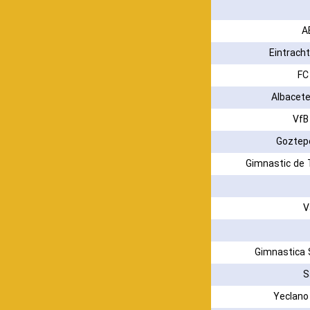
A
Eintracht
FC
Albacet
VfB
Goztep
Gimnastic de 
V
Gimnastica 
S
Yeclano