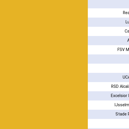
Rea
L
Ca
UC
RSD Alca
Excelsior
IJsselm
Stade 