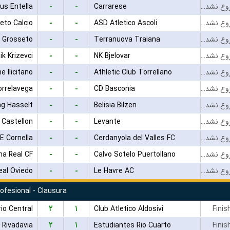
-
-
us Entella
Carrarese
بازی شروع نشده است
-
-
eto Calcio
ASD Atletico Ascoli
بازی شروع نشده است
-
-
 Grosseto
Terranuova Traiana
بازی شروع نشده است
-
-
ik Krizevci
NK Bjelovar
بازی شروع نشده است
-
-
e Ilicitano
Athletic Club Torrellano
بازی شروع نشده است
-
-
orrelavega
CD Basconia
بازی شروع نشده است
-
-
ng Hasselt
Belisia Bilzen
بازی شروع نشده است
-
-
Castellon
Levante
بازی شروع نشده است
-
-
E Cornella
Cerdanyola del Valles FC
بازی شروع نشده است
-
-
ha Real CF
Calvo Sotelo Puertollano
بازی شروع نشده است
-
-
eal Oviedo
Le Havre AC
بازی شروع نشده است
rofesional - Clausura
۲
۱
io Central
Club Atletico Aldosivi
Finis
۲
۱
 Rivadavia
Estudiantes Rio Cuarto
Finis