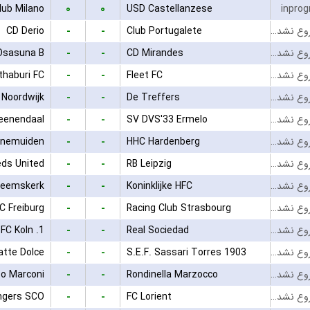
۰
۰
lub Milano
USD Castellanzese
inprog
-
-
CD Derio
Club Portugalete
بازی شروع نشده است
-
-
Osasuna B
CD Mirandes
بازی شروع نشده است
-
-
thaburi FC
Fleet FC
بازی شروع نشده است
-
-
 Noordwijk
De Treffers
بازی شروع نشده است
-
-
eenendaal
SV DVS'33 Ermelo
بازی شروع نشده است
-
-
enemuiden
HHC Hardenberg
بازی شروع نشده است
-
-
eds United
RB Leipzig
بازی شروع نشده است
-
-
Heemskerk
Koninklijke HFC
بازی شروع نشده است
-
-
C Freiburg
Racing Club Strasbourg
بازی شروع نشده است
-
-
1. FC Koln
Real Sociedad
بازی شروع نشده است
-
-
atte Dolce
S.E.F. Sassari Torres 1903
بازی شروع نشده است
-
-
o Marconi
Rondinella Marzocco
بازی شروع نشده است
-
-
ngers SCO
FC Lorient
بازی شروع نشده است