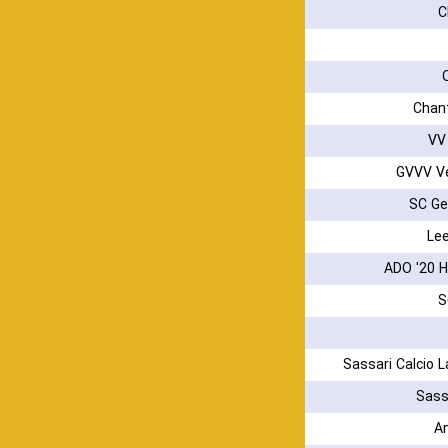
C
Chan
VV
GVVV V
SC G
Le
ADO '20 
S
Sassari Calcio L
Sass
A