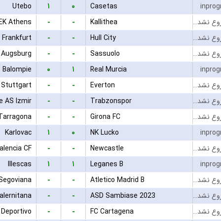
۱
۰
Utebo
Casetas
inprog
-
-
EK Athens
Kallithea
بازی شروع نشده است
-
-
 Frankfurt
Hull City
بازی شروع نشده است
-
-
 Augsburg
Sassuolo
بازی شروع نشده است
۰
۱
e Balompie
Real Murcia
inprog
-
-
 Stuttgart
Everton
بازی شروع نشده است
-
-
e AS Izmir
Trabzonspor
بازی شروع نشده است
-
-
Tarragona
Girona FC
بازی شروع نشده است
۱
۰
Karlovac
NK Lucko
inprog
-
-
alencia CF
Newcastle
بازی شروع نشده است
۱
۱
Illescas
Leganes B
inprog
-
-
Segoviana
Atletico Madrid B
بازی شروع نشده است
-
-
alernitana
ASD Sambiase 2023
بازی شروع نشده است
-
-
 Deportivo
FC Cartagena
بازی شروع نشده است