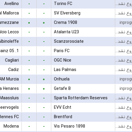
-
-
Avellino
Torino FC
بازی شروع نشده است
-
-
l Mallorca
SV Elversberg
بازی شروع نشده است
۰
۰
umezzane
Crema 1908
inprog
-
-
lcio Lecco
Atalanta U23
بازی شروع نشده است
-
-
Albinoleffe
Scanzorosciate
بازی شروع نشده است
-
-
1. FSV Mainz 05
Paris FC
بازی شروع نشده است
-
-
Cagliari
OGC Nice
بازی شروع نشده است
-
-
Cadiz
Las Palmas
بازی شروع نشده است
۰
۰
AM Murcia
Orihuela
inprog
۰
۰
la Henares
Getafe B
inprog
-
-
 Maassluis
Sparta Rotterdam Reserves
بازی شروع نشده است
-
-
eervogels
EVV Echt
بازی شروع نشده است
-
-
Rennes FC
Brentford
بازی شروع نشده است
-
-
Modena
Vis Pesaro 1898
بازی شروع نشده است