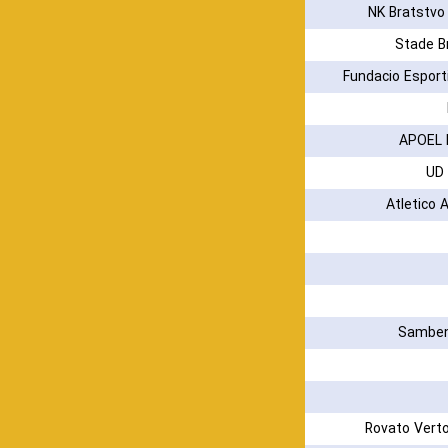
NK Bratstvo
Stade B
Fundacio Espor
APOEL 
UD 
Atletico 
Samben
Rovato Vert