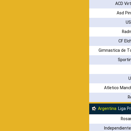
ACD Virt
Asd Pin
US
Radn
CF Elch
Gimnastica de T
Sporti
U
Atletico Manc
R
Argentina
Liga P
Rosar
Independiente