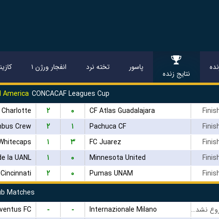
ده
پاسور
تخته نرد
انفجار ورژن ۱
کازین
نتایج زنده
l America
CONCACAF Leagues Cup
۲
۰
Charlotte
CF Atlas Guadalajara
Finis
۲
۱
mbus Crew
Pachuca CF
Finis
۱
۳
Whitecaps
FC Juarez
Finis
۱
۰
de la UANL
Minnesota United
Finis
۲
۰
 Cincinnati
Pumas UNAM
Finis
lub Matches
-
-
ventus FC
Internazionale Milano
بازی شروع نشده است