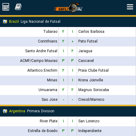
Brazil
Liga Nacional de Futsal
Tubarao
۲
۱
Carlos Barbosa
Corinthians
۲
۰
Pato Futsal
Santo Andre Futsal
۱
۲
Jaragua
ACMF/Campo Mourao
۳
۳
Cascavel
Atlantico Erechim
۲
۱
Praia Clube Futsal
Minas
۱
۱
Krona Joinville
Umuarama
۲
۲
Magnus Sorocaba
Sao Jose
-
-
Cresol/Marreco
Argentina
Primera Division
River Plate
۱
۱
San Lorenzo
Estrella de Boedo
۳
۳
Independiente