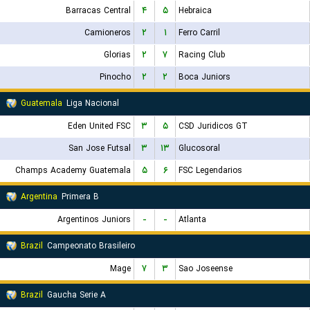
Barracas Central
۴
۵
Hebraica
Camioneros
۲
۱
Ferro Carril
Glorias
۲
۷
Racing Club
Pinocho
۲
۲
Boca Juniors
Guatemala
Liga Nacional
Eden United FSC
۳
۵
CSD Juridicos GT
San Jose Futsal
۳
۱۳
Glucosoral
Champs Academy Guatemala
۵
۶
FSC Legendarios
Argentina
Primera B
Argentinos Juniors
-
-
Atlanta
Brazil
Campeonato Brasileiro
Mage
۷
۳
Sao Joseense
Brazil
Gaucha Serie A