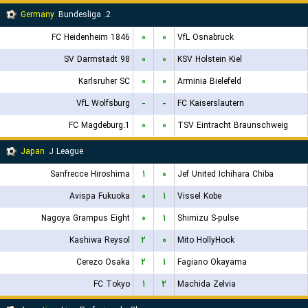
Germany
2. Bundesliga
FC Heidenheim 1846
۰
۰
VfL Osnabruck
SV Darmstadt 98
۰
۰
KSV Holstein Kiel
Karlsruher SC
۰
۰
Arminia Bielefeld
VfL Wolfsburg
-
-
FC Kaiserslautern
1.FC Magdeburg
۰
۰
TSV Eintracht Braunschweig
Japan
J League
Sanfrecce Hiroshima
۱
۰
Jef United Ichihara Chiba
Avispa Fukuoka
۰
۱
Vissel Kobe
Nagoya Grampus Eight
۰
۱
Shimizu S-pulse
Kashiwa Reysol
۲
۰
Mito HollyHock
Cerezo Osaka
۲
۱
Fagiano Okayama
FC Tokyo
۱
۲
Machida Zelvia