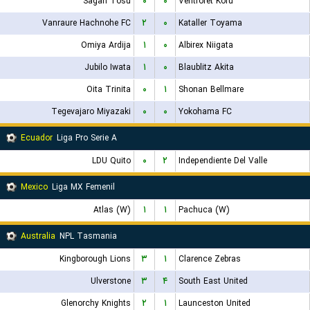
Sagan Tosu
۰
۰
Ventforet Kofu
Vanraure Hachnohe FC
۲
۰
Kataller Toyama
Omiya Ardija
۱
۰
Albirex Niigata
Jubilo Iwata
۱
۰
Blaublitz Akita
Oita Trinita
۰
۱
Shonan Bellmare
Tegevajaro Miyazaki
۰
۰
Yokohama FC
Ecuador
Liga Pro Serie A
LDU Quito
۰
۲
Independiente Del Valle
Mexico
Liga MX Femenil
Atlas (W)
۱
۱
Pachuca (W)
Australia
NPL Tasmania
Kingborough Lions
۳
۱
Clarence Zebras
Ulverstone
۳
۴
South East United
Glenorchy Knights
۲
۱
Launceston United