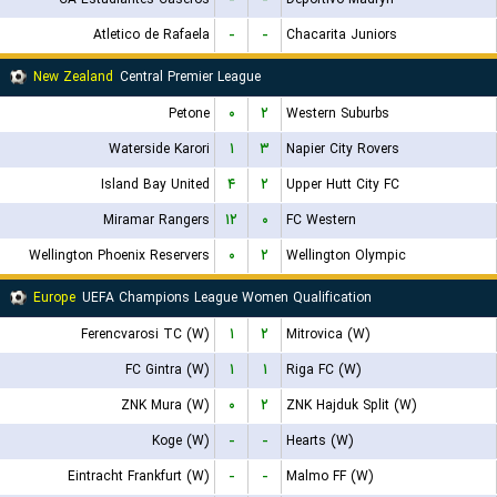
Atletico de Rafaela
-
-
Chacarita Juniors
New Zealand
Central Premier League
Petone
۰
۲
Western Suburbs
Waterside Karori
۱
۳
Napier City Rovers
Island Bay United
۴
۲
Upper Hutt City FC
Miramar Rangers
۱۲
۰
FC Western
Wellington Phoenix Reservers
۰
۲
Wellington Olympic
Europe
UEFA Champions League Women Qualification
Ferencvarosi TC (W)
۱
۲
Mitrovica (W)
FC Gintra (W)
۱
۱
Riga FC (W)
ZNK Mura (W)
۰
۲
ZNK Hajduk Split (W)
Koge (W)
-
-
Hearts (W)
Eintracht Frankfurt (W)
-
-
Malmo FF (W)