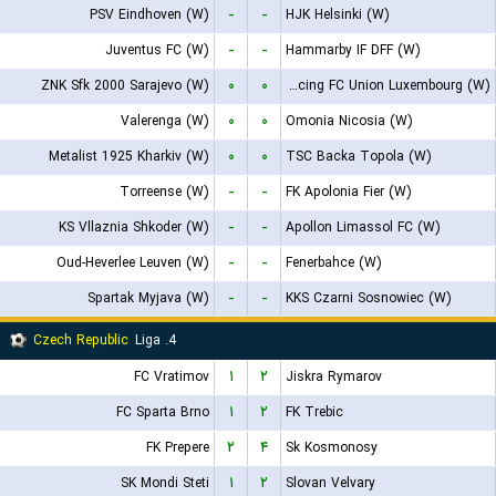
PSV Eindhoven (W)
-
-
HJK Helsinki (W)
Juventus FC (W)
-
-
Hammarby IF DFF (W)
ZNK Sfk 2000 Sarajevo (W)
۰
۰
Racing FC Union Luxembourg (W)
Valerenga (W)
۰
۰
Omonia Nicosia (W)
Metalist 1925 Kharkiv (W)
۰
۰
TSC Backa Topola (W)
Torreense (W)
-
-
FK Apolonia Fier (W)
KS Vllaznia Shkoder (W)
-
-
Apollon Limassol FC (W)
Oud-Heverlee Leuven (W)
-
-
Fenerbahce (W)
Spartak Myjava (W)
-
-
KKS Czarni Sosnowiec (W)
Czech Republic
4. Liga
FC Vratimov
۱
۲
Jiskra Rymarov
FC Sparta Brno
۱
۲
FK Trebic
FK Prepere
۲
۴
Sk Kosmonosy
SK Mondi Steti
۱
۲
Slovan Velvary