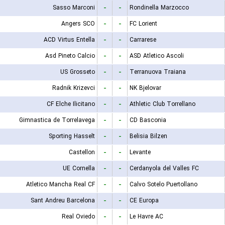
Sasso Marconi
-
-
Rondinella Marzocco
Angers SCO
-
-
FC Lorient
ACD Virtus Entella
-
-
Carrarese
Asd Pineto Calcio
-
-
ASD Atletico Ascoli
US Grosseto
-
-
Terranuova Traiana
Radnik Krizevci
-
-
NK Bjelovar
CF Elche Ilicitano
-
-
Athletic Club Torrellano
Gimnastica de Torrelavega
-
-
CD Basconia
Sporting Hasselt
-
-
Belisia Bilzen
Castellon
-
-
Levante
UE Cornella
-
-
Cerdanyola del Valles FC
Atletico Mancha Real CF
-
-
Calvo Sotelo Puertollano
Sant Andreu Barcelona
-
-
CE Europa
Real Oviedo
-
-
Le Havre AC