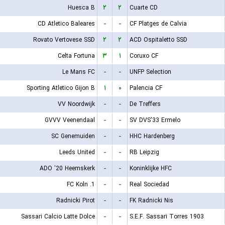
Huesca B
۲
۲
Cuarte CD
CD Atletico Baleares
-
-
CF Platges de Calvia
Rovato Vertovese SSD
۲
۲
ACD Ospitaletto SSD
Celta Fortuna
۳
۱
Coruxo CF
Le Mans FC
-
-
UNFP Selection
Sporting Atletico Gijon B
۱
۰
Palencia CF
VV Noordwijk
-
-
De Treffers
GVVV Veenendaal
-
-
SV DVS'33 Ermelo
SC Genemuiden
-
-
HHC Hardenberg
Leeds United
-
-
RB Leipzig
ADO '20 Heemskerk
-
-
Koninklijke HFC
1. FC Koln
-
-
Real Sociedad
Radnicki Pirot
-
-
FK Radnicki Nis
Sassari Calcio Latte Dolce
-
-
S.E.F. Sassari Torres 1903