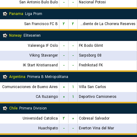
San Antonio Bulo Bulo
-
-
Nacional Potosi
Panama
Liga Prom
San Francisco FC B
۲
۲
CA Independiente de La Chorrera Reserves
Norway
Eliteserien
Valerenga IF Oslo
-
-
FK Bodo Glimt
Viking Stavanger
-
-
Sarpsborg 08
IK Start Kristiansand
-
-
Fredrikstad FK
Argentina
Primera B Metropolitana
Comunicaciones de Bueno Aires
۰
۱
Villa San Carlos
CA Ituzaingo
۰
۱
Deportivo Camioneros
Chile
Primera Division
Universidad Catolica
۲
۰
Cobresal Salvador
Huachipato
-
-
Everton Vina del Mar