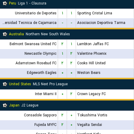
Peru
Liga 1 - Clausura
Universitario de Deportes
۱
۱
Sporting Cristal Lima
Universidad Tecnica de Cajamarca
-
-
Asociacion Deportiva Tarma
Australia
Northern New South Wales
Belmont Swansea United FC
۲
۱
Lambton Jaffas FC
Newcastle Olympic
۱
۲
Valentine Phoenix
Adamstown Rosebud FC
۲
۲
Cooks Hill United
Edgeworth Eagles
۰
۰
Weston Bears
United States
MLS Next Pro League
Inter Miami II
۰
۲
Crown Legacy FC
Japan
J2 League
Consadole Sapporo
۲
۰
Tokushima Vortis
Fujieda MYFC
۲
۰
Vegalta Sendai