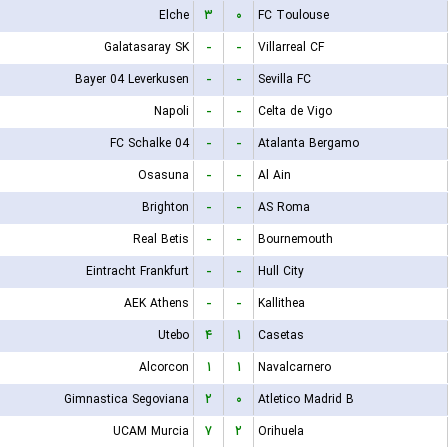
Elche
۳
۰
FC Toulouse
Galatasaray SK
-
-
Villarreal CF
Bayer 04 Leverkusen
-
-
Sevilla FC
Napoli
-
-
Celta de Vigo
FC Schalke 04
-
-
Atalanta Bergamo
Osasuna
-
-
Al Ain
Brighton
-
-
AS Roma
Real Betis
-
-
Bournemouth
Eintracht Frankfurt
-
-
Hull City
AEK Athens
-
-
Kallithea
Utebo
۴
۱
Casetas
Alcorcon
۱
۱
Navalcarnero
Gimnastica Segoviana
۲
۰
Atletico Madrid B
UCAM Murcia
۷
۲
Orihuela