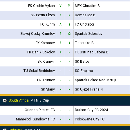
FK Cechie Vykan
۷
۲
MFK Chrudim B
SK Petrin Plzen
۱
۰
Domazlice B
FC Kurim
۸
۱
FC Chotebor
Slavoj Cesky Krumlov
۱
۵
Spartak Sobeslav
FK Komarov
۱
۱
Taborsko B
FK Banik Sokolov
۶
۰
FK Usti nad Labem B
SK Krumvir
-
-
SK Batov
TJ Sokol Bedrichov
-
-
SC Znojmo
FK Trutnov
-
-
Spartak Police Nad Metuji
SK Slany
-
-
SK Ujezd Praha 4
South Africa
MTN 8 Cup
Orlando Pirates FC
-
-
Durban City FC 2024
Mamelodi Sundowns FC
-
-
Polokwane City FC