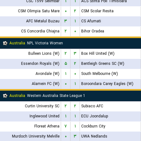
CSC 1599 Selimbar
۱
۱
ACS Stinta Poli Timisoara
CSM Olimpia Satu Mare
۰
۲
CSM Scolar Resita
AFC Metalul Buzau
۳
۱
CS Afumati
CS Concordia Chiajna
۲
۰
Bihor Oradea
Australia
NPL Victoria Women
Bulleen Lions (W)
۲
۳
Box Hill United (W)
Essendon Royals (W)
۵
۲
Bentleigh Greens SC (W)
Avondale (W)
۱
۰
South Melbourne (W)
Alamein FC (W)
۰
۱
Boroondara Carey Eagles (W)
Australia
Western Australia State League 1
Curtin University SC
۲
۲
Subiaco AFC
Inglewood United
۱
۱
ECU Joondalup
Floreat Athena
۷
۱
Cockburn City
Murdoch University Melville
۰
۳
UWA Nedlands