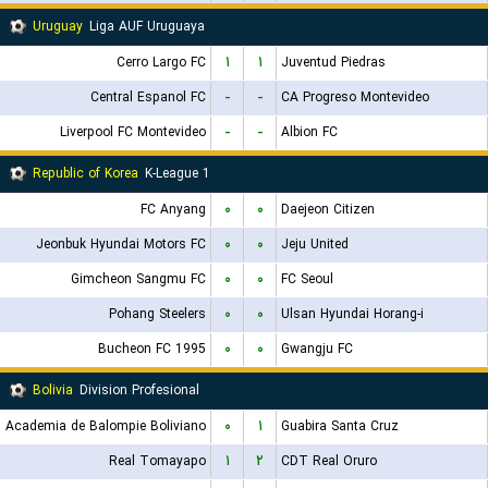
Uruguay
Liga AUF Uruguaya
Cerro Largo FC
۱
۱
Juventud Piedras
Central Espanol FC
-
-
CA Progreso Montevideo
Liverpool FC Montevideo
-
-
Albion FC
Republic of Korea
K-League 1
FC Anyang
۰
۰
Daejeon Citizen
Jeonbuk Hyundai Motors FC
۰
۰
Jeju United
Gimcheon Sangmu FC
۰
۰
FC Seoul
Pohang Steelers
۰
۰
Ulsan Hyundai Horang-i
Bucheon FC 1995
۰
۰
Gwangju FC
Bolivia
Division Profesional
Academia de Balompie Boliviano
۰
۱
Guabira Santa Cruz
Real Tomayapo
۱
۲
CDT Real Oruro