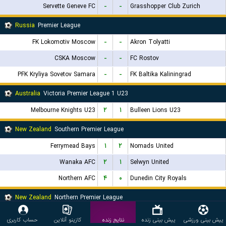
Servette Geneve FC
-
-
Grasshopper Club Zurich
Russia
Premier League
FK Lokomotiv Moscow
-
-
Akron Tolyatti
CSKA Moscow
-
-
FC Rostov
PFK Kryliya Sovetov Samara
-
-
FK Baltika Kaliningrad
Australia
Victoria Premier League 1 U23
Melbourne Knights U23
۲
۱
Bulleen Lions U23
New Zealand
Southern Premier League
Ferrymead Bays
۱
۲
Nomads United
Wanaka AFC
۲
۱
Selwyn United
Northern AFC
۴
۰
Dunedin City Royals
New Zealand
Northern Premier League
Auckland United FC
۳
۰
Tauranga City AFC
پیش بینی ورزشی
پیش بینی زنده
نتایج زنده
کازینو آنلاین
حساب کاربری