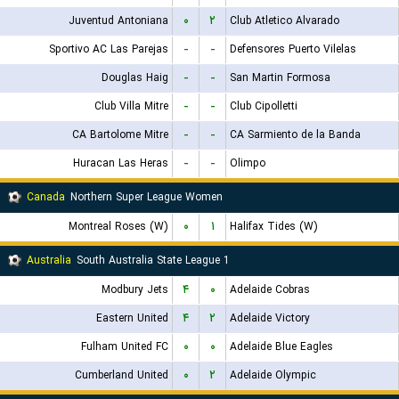
Juventud Antoniana
۰
۲
Club Atletico Alvarado
Sportivo AC Las Parejas
-
-
Defensores Puerto Vilelas
Douglas Haig
-
-
San Martin Formosa
Club Villa Mitre
-
-
Club Cipolletti
CA Bartolome Mitre
-
-
CA Sarmiento de la Banda
Huracan Las Heras
-
-
Olimpo
Canada
Northern Super League Women
Montreal Roses (W)
۰
۱
Halifax Tides (W)
Australia
South Australia State League 1
Modbury Jets
۴
۰
Adelaide Cobras
Eastern United
۴
۲
Adelaide Victory
Fulham United FC
۰
۰
Adelaide Blue Eagles
Cumberland United
۰
۲
Adelaide Olympic