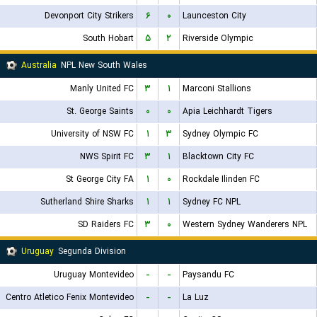
Devonport City Strikers
۶
۰
Launceston City
South Hobart
۵
۲
Riverside Olympic
Australia
NPL New South Wales
Manly United FC
۳
۱
Marconi Stallions
St. George Saints
۰
۰
Apia Leichhardt Tigers
University of NSW FC
۱
۳
Sydney Olympic FC
NWS Spirit FC
۳
۱
Blacktown City FC
St George City FA
۱
۰
Rockdale Ilinden FC
Sutherland Shire Sharks
۱
۱
Sydney FC NPL
SD Raiders FC
۳
۰
Western Sydney Wanderers NPL
Uruguay
Segunda Division
Uruguay Montevideo
-
-
Paysandu FC
Centro Atletico Fenix Montevideo
-
-
La Luz