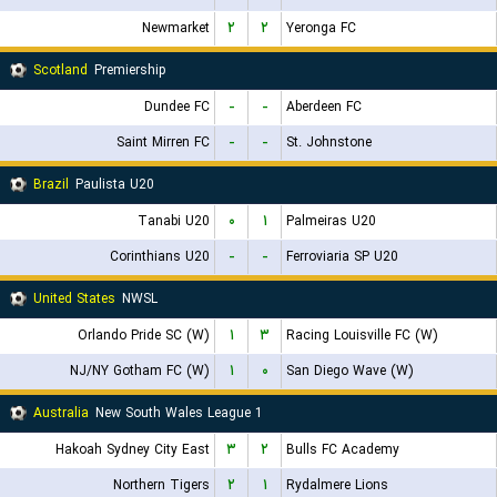
Newmarket
۲
۲
Yeronga FC
Scotland
Premiership
Dundee FC
-
-
Aberdeen FC
Saint Mirren FC
-
-
St. Johnstone
Brazil
Paulista U20
Tanabi U20
۰
۱
Palmeiras U20
Corinthians U20
-
-
Ferroviaria SP U20
United States
NWSL
Orlando Pride SC (W)
۱
۳
Racing Louisville FC (W)
NJ/NY Gotham FC (W)
۱
۰
San Diego Wave (W)
Australia
New South Wales League 1
Hakoah Sydney City East
۳
۲
Bulls FC Academy
Northern Tigers
۲
۱
Rydalmere Lions