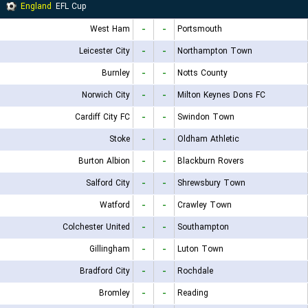
England
EFL Cup
West Ham
-
-
Portsmouth
Leicester City
-
-
Northampton Town
Burnley
-
-
Notts County
Norwich City
-
-
Milton Keynes Dons FC
Cardiff City FC
-
-
Swindon Town
Stoke
-
-
Oldham Athletic
Burton Albion
-
-
Blackburn Rovers
Salford City
-
-
Shrewsbury Town
Watford
-
-
Crawley Town
Colchester United
-
-
Southampton
Gillingham
-
-
Luton Town
Bradford City
-
-
Rochdale
Bromley
-
-
Reading