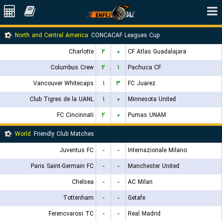
North and Central America
CONCACAF Leagues Cup
Charlotte
۲
۰
CF Atlas Guadalajara
Columbus Crew
۲
۱
Pachuca CF
Vancouver Whitecaps
۱
۳
FC Juarez
Club Tigres de la UANL
۱
۰
Minnesota United
FC Cincinnati
۲
۰
Pumas UNAM
World
Friendly Club Matches
Juventus FC
-
-
Internazionale Milano
Paris Saint-Germain FC
-
-
Manchester United
Chelsea
-
-
AC Milan
Tottenham
-
-
Getafe
Ferencvarosi TC
-
-
Real Madrid