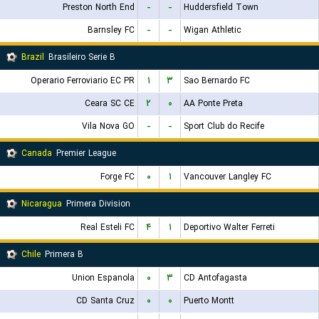
Preston North End
-
-
Huddersfield Town
Barnsley FC
-
-
Wigan Athletic
Brazil
Brasileiro Serie B
Operario Ferroviario EC PR
۱
۳
Sao Bernardo FC
Ceara SC CE
۲
۰
AA Ponte Preta
Vila Nova GO
-
-
Sport Club do Recife
Canada
Premier League
Forge FC
۰
۱
Vancouver Langley FC
Nicaragua
Primera Division
Real Esteli FC
۴
۱
Deportivo Walter Ferreti
Chile
Primera B
Union Espanola
۰
۳
CD Antofagasta
CD Santa Cruz
۰
۰
Puerto Montt