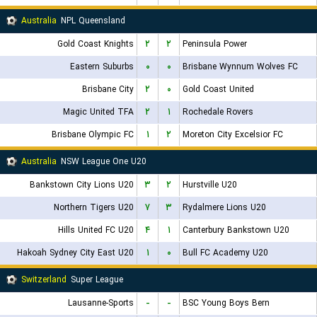
Australia
NPL Queensland
Gold Coast Knights
۲
۲
Peninsula Power
Eastern Suburbs
۰
۰
Brisbane Wynnum Wolves FC
Brisbane City
۲
۰
Gold Coast United
Magic United TFA
۲
۱
Rochedale Rovers
Brisbane Olympic FC
۱
۲
Moreton City Excelsior FC
Australia
NSW League One U20
Bankstown City Lions U20
۳
۲
Hurstville U20
Northern Tigers U20
۷
۳
Rydalmere Lions U20
Hills United FC U20
۴
۱
Canterbury Bankstown U20
Hakoah Sydney City East U20
۱
۰
Bull FC Academy U20
Switzerland
Super League
Lausanne-Sports
-
-
BSC Young Boys Bern