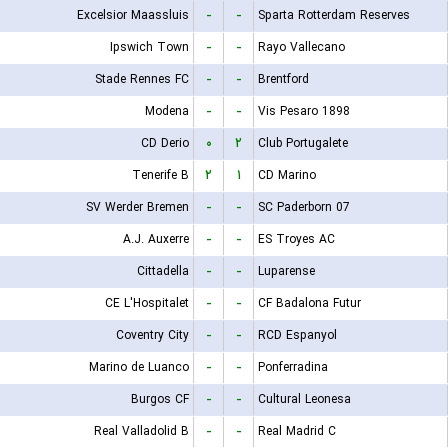
Excelsior Maassluis
-
-
Sparta Rotterdam Reserves
Ipswich Town
-
-
Rayo Vallecano
Stade Rennes FC
-
-
Brentford
Modena
-
-
Vis Pesaro 1898
CD Derio
۰
۲
Club Portugalete
Tenerife B
۲
۱
CD Marino
SV Werder Bremen
-
-
SC Paderborn 07
A.J. Auxerre
-
-
ES Troyes AC
Cittadella
-
-
Luparense
CE L'Hospitalet
-
-
CF Badalona Futur
Coventry City
-
-
RCD Espanyol
Marino de Luanco
-
-
Ponferradina
Burgos CF
-
-
Cultural Leonesa
Real Valladolid B
-
-
Real Madrid C