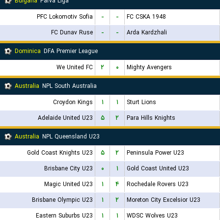
Bulgaria
Parva Liga
PFC Lokomotiv Sofia
-
-
FC CSKA 1948
FC Dunav Ruse
-
-
Arda Kardzhali
Dominica
DFA Premier League
We United FC
۲
۰
Mighty Avengers
Australia
NPL South Australia
Croydon Kings
۱
۱
Sturt Lions
Adelaide United U23
۵
۲
Para Hills Knights
Australia
NPL Queensland U23
Gold Coast Knights U23
۵
۲
Peninsula Power U23
Brisbane City U23
۰
۱
Gold Coast United U23
Magic United U23
۱
۴
Rochedale Rovers U23
Brisbane Olympic U23
۱
۲
Moreton City Excelsior U23
Eastern Suburbs U23
۱
۱
WDSC Wolves U23