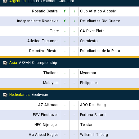
Argentina
Liga Profesional - Clausura
Rosario Central
۲
۱
Club Atletico Aldosivi
Independiente Rivadavia
۲
۱
Estudiantes Rio Cuarto
Tigre
-
-
CA River Plate
Atletico Tucuman
-
-
Sarmiento
Deportivo Riestra
-
-
Estudiantes de la Plata
Asia
ASEAN Championship
Thailand
-
-
Myanmar
Malaysia
-
-
Philippines
Netherlands
Eredivisie
AZ Alkmaar
-
-
ADO Den Haag
PSV Eindhoven
-
-
Fortuna Sittard
NEC Nijmegen
-
-
Telstar
Go Ahead Eagles
-
-
Willem II Tilburg