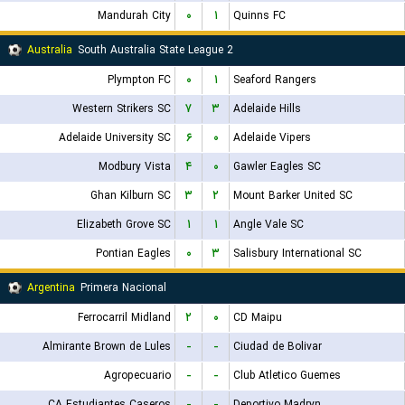
Mandurah City
۰
۱
Quinns FC
Australia
South Australia State League 2
Plympton FC
۰
۱
Seaford Rangers
Western Strikers SC
۷
۳
Adelaide Hills
Adelaide University SC
۶
۰
Adelaide Vipers
Modbury Vista
۴
۰
Gawler Eagles SC
Ghan Kilburn SC
۳
۲
Mount Barker United SC
Elizabeth Grove SC
۱
۱
Angle Vale SC
Pontian Eagles
۰
۳
Salisbury International SC
Argentina
Primera Nacional
Ferrocarril Midland
۲
۰
CD Maipu
Almirante Brown de Lules
-
-
Ciudad de Bolivar
Agropecuario
-
-
Club Atletico Guemes
CA Estudiantes Caseros
-
-
Deportivo Madryn