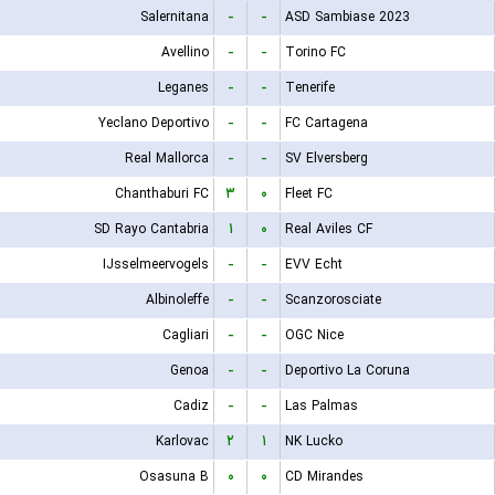
Salernitana
-
-
ASD Sambiase 2023
Avellino
-
-
Torino FC
Leganes
-
-
Tenerife
Yeclano Deportivo
-
-
FC Cartagena
Real Mallorca
-
-
SV Elversberg
Chanthaburi FC
۳
۰
Fleet FC
SD Rayo Cantabria
۱
۰
Real Aviles CF
IJsselmeervogels
-
-
EVV Echt
Albinoleffe
-
-
Scanzorosciate
Cagliari
-
-
OGC Nice
Genoa
-
-
Deportivo La Coruna
Cadiz
-
-
Las Palmas
Karlovac
۲
۱
NK Lucko
Osasuna B
۰
۰
CD Mirandes