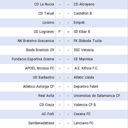
CD La Nucia
-
-
CD Alcoyano
CD Teruel
-
-
Castellon B
Livorno
-
-
Empoli
UD Logrones
۳
۰
SD Eibar B
NK Bratstvo Gracanica
-
-
FK Sloboda Tuzla
Stade Brestois 29
-
-
SSC Venezia
Fundacio Esportiva Grama
-
-
CE Manresa
APOEL Nicosia FC
-
-
A.E. Kifisia F.C.
UD Barbastro
-
-
Atletic Lleida
Atletico Astorga CF
-
-
Deportivo Fabril
Real Avila
-
-
Unionistas de Salamanca CF
CD Cieza
-
-
Valencia CF B
AC Forli
-
-
Cesena FC
Sambenedettese
-
-
Lanciano FC