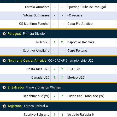
Estrela Amadora
-
-
Sporting Clube de Portugal
Vitoria Guimaraes
-
-
FC Arouca
CS Maritimo Funchal
-
-
Casa Pia Atletico
Paraguay
Primera Division
Rubio Nu
۱
۳
Deportivo Recoleta
Sportivo Ameliano
-
-
Cerro Porteno
North and Central America
CONCACAF Championship U20
Costa Rica U20
۰
۲
USA U20
Canada U20
۱
۲
Mexico U20
El Salvador
Primera Division Women
Cacahuatique (W)
۰
۲
Fuerte San Francisco (W)
Argentina
Torneo Federal A
Sportivo Belgrano
۱
۱
9 de Julio Rafaela