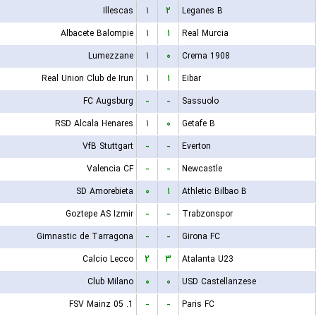
Illescas
۱
۲
Leganes B
Albacete Balompie
۱
۱
Real Murcia
Lumezzane
۱
۰
Crema 1908
Real Union Club de Irun
۱
۱
Eibar
FC Augsburg
-
-
Sassuolo
RSD Alcala Henares
۱
۰
Getafe B
VfB Stuttgart
-
-
Everton
Valencia CF
-
-
Newcastle
SD Amorebieta
۰
۱
Athletic Bilbao B
Goztepe AS Izmir
-
-
Trabzonspor
Gimnastic de Tarragona
-
-
Girona FC
Calcio Lecco
۲
۳
Atalanta U23
Club Milano
۰
۰
USD Castellanzese
1. FSV Mainz 05
-
-
Paris FC