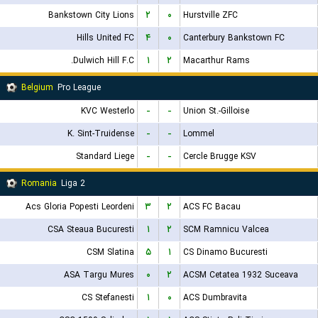
Bankstown City Lions
۲
۰
Hurstville ZFC
Hills United FC
۴
۰
Canterbury Bankstown FC
Dulwich Hill F.C.
۱
۲
Macarthur Rams
Belgium
Pro League
KVC Westerlo
-
-
Union St.-Gilloise
K. Sint-Truidense
-
-
Lommel
Standard Liege
-
-
Cercle Brugge KSV
Romania
Liga 2
Acs Gloria Popesti Leordeni
۳
۲
ACS FC Bacau
CSA Steaua Bucuresti
۱
۲
SCM Ramnicu Valcea
CSM Slatina
۵
۱
CS Dinamo Bucuresti
ASA Targu Mures
۰
۲
ACSM Cetatea 1932 Suceava
CS Stefanesti
۱
۰
ACS Dumbravita