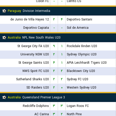
Colon FC
-
-
Cerrito CS
Paraguay
Division Intermedia
12 de Junio de Villa Hayes
۲
۴
Deportivo Santani
Deportivo Capiata
-
-
Sol de America
Australia
NPL New South Wales U20
St George City FA U20
۹
۱
Rockdale Ilinden U20
University NSW U20
۲
۱
Sydney Olympic U20
St George Saints U20
۴
۱
APIA Leichhardt Tigers U20
NWS Spirit FC U20
۲
۲
Blacktown City U20
Sutherland Sharks U20
۲
۲
Sydney FC U20
SD Raiders U20
۲
۰
Western Sydney U20
Australia
Queensland Premier League 3
Redcliffe Dolphins
۳
۳
Logan Roos FC
AC Carina
۳
۲
North Pine